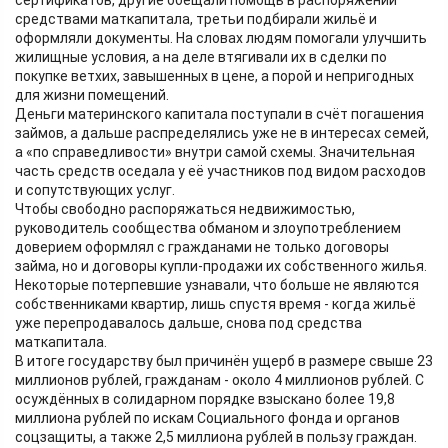
сертификатов, другие обещали помощь в распоряжении
средствами маткапитала, третьи подбирали жильё и
оформляли документы. На словах людям помогали улучшить
жилищные условия, а на деле втягивали их в сделки по
покупке ветхих, завышенных в цене, а порой и непригодных
для жизни помещений.
Деньги материнского капитала поступали в счёт погашения
займов, а дальше распределялись уже не в интересах семей,
а «по справедливости» внутри самой схемы. Значительная
часть средств оседала у её участников под видом расходов
и сопутствующих услуг.
Чтобы свободно распоряжаться недвижимостью,
руководитель сообщества обманом и злоупотреблением
доверием оформлял с гражданами не только договоры
займа, но и договоры купли-продажи их собственного жилья.
Некоторые потерпевшие узнавали, что больше не являются
собственниками квартир, лишь спустя время - когда жильё
уже перепродавалось дальше, снова под средства
маткапитала.
В итоге государству был причинён ущерб в размере свыше 23
миллионов рублей, гражданам - около 4 миллионов рублей. С
осуждённых в солидарном порядке взыскано более 19,8
миллиона рублей по искам Социального фонда и органов
соцзащиты, а также 2,5 миллиона рублей в пользу граждан.