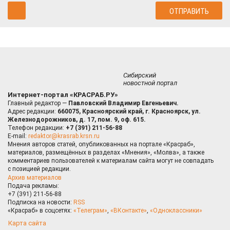
Сибирский
новостной портал
Интернет-портал «КРАСРАБ.РУ»
Главный редактор —
Павловский Владимир Евгеньевич.
Адрес редакции:
660075, Красноярский край, г. Красноярск, ул.
Железнодорожников, д. 17, пом. 9, оф. 615.
Телефон редакции:
+7 (391) 211-56-88
E-mail:
redaktor@krasrab.krsn.ru
Мнения авторов статей, опубликованных на портале «Красраб»,
материалов, размещённых в разделах «Мнения», «Молва», а также
комментариев пользователей к материалам сайта могут не совпадать
с позицией редакции.
Архив материалов
Подача рекламы:
+7 (391) 211-56-88
Подписка на новости:
RSS
«Красраб» в соцсетях:
«Телеграм»
,
«ВКонтакте»
,
«Одноклассники»
Карта сайта