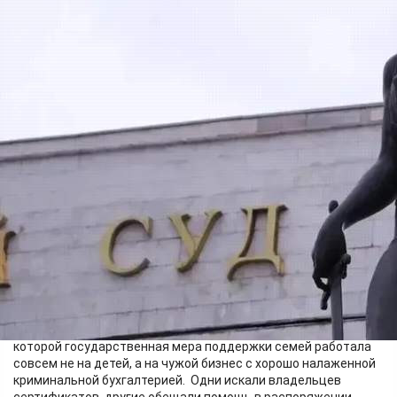
Происшествия
21.05.2026 15:00
377
Красноярский краевой суд отклонил доводы апелляционной
жалобы семерых работников коммерческих организаций из
Канска, которые на протяжении нескольких лет превращали
материнский капитал в источник собственного дохода.
С 2014 по 2019 год организатор сообщества вместе с
руководителем кредитного кооператива выстроили схему, в
которой государственная мера поддержки семей работала
совсем не на детей, а на чужой бизнес с хорошо налаженной
криминальной бухгалтерией. Одни искали владельцев