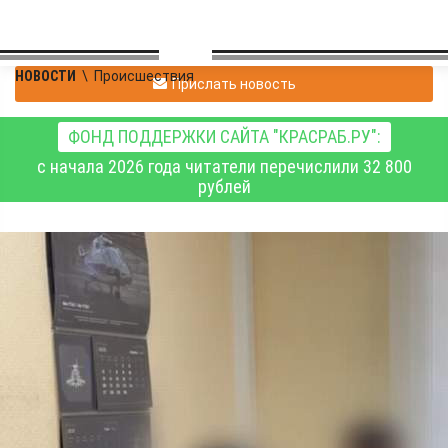
НОВОСТИ
\
Происшествия
Прислать новость
ФОНД ПОДДЕРЖКИ САЙТА "КРАСРАБ.РУ":
с начала 2026 года читатели перечислили 32 800
рублей
В Бурятии задержаны
судоводитель и
владелец судна, чьи
действия повлекли
гибель пяти туристов