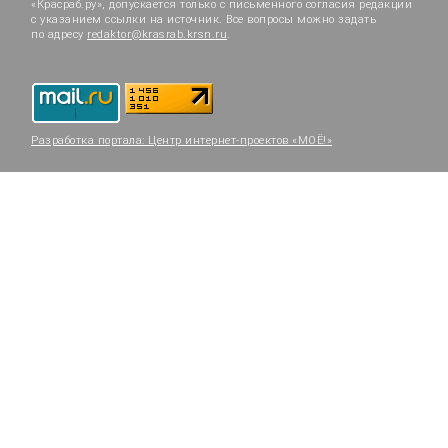
«Красраб.ру», допускается только с письменного согласия редакции
с указанием ссылки на источник. Все вопросы можно задать
по адресу
redaktor@krasrab.krsn.ru
.
Разработка портала:
Центр интернет-проектов «МОЁ!»