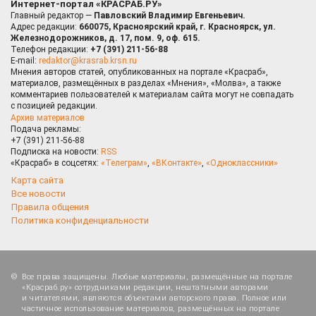
Интернет-портал «КРАСРАБ.РУ»
Главный редактор —
Павловский Владимир Евгеньевич.
Адрес редакции:
660075, Красноярский край, г. Красноярск, ул.
Железнодорожников, д. 17, пом. 9, оф. 615.
Телефон редакции:
+7 (391) 211-56-88
E-mail:
redaktor@krasrab.krsn.ru
Мнения авторов статей, опубликованных на портале «Красраб»,
материалов, размещённых в разделах «Мнения», «Молва», а также
комментариев пользователей к материалам сайта могут не совпадать
с позицией редакции.
Архив материалов
Подача рекламы:
+7 (391) 211-56-88
Подписка на новости:
RSS
«Красраб» в соцсетях:
«Телеграм»
,
«ВКонтакте»
,
«Одноклассники»
Карта сайта
Все новости
Правила общения
Политика конфиденциальности
Все права защищены. Любые материалы, размещённые на портале
«Красраб.ру» сотрудниками редакции, нештатными авторами
и читателями, являются объектами авторского права. Полное или
частичное использование материалов, размещённых на портале