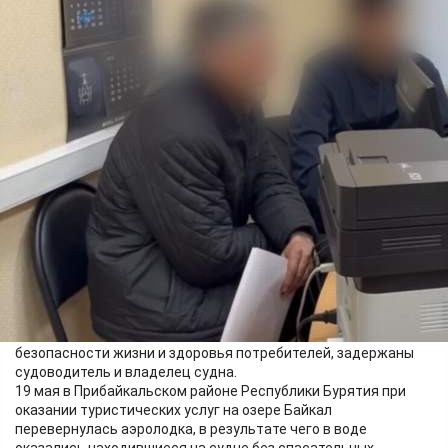
Происшествия
20.05.2026 23:14
299
Следственными органами Восточного межрегионального
следственного управления на транспорте СК России в
рамках расследования уголовного дела, возбужденного по
факту оказания услуг, не отвечающих требованиям
безопасности жизни и здоровья потребителей, задержаны
судоводитель и владелец судна.
19 мая в Прибайкальском районе Республики Бурятия при
оказании туристических услуг на озере Байкал
перевернулась аэролодка, в результате чего в воде