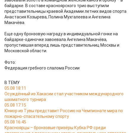
завоевали золото в командном женском каноэ и бронзу – в
байдарке. В составе красноярского трио выступили
представительницы краевой Академии летних видов спорта
Анастасия Козырева, Полина Мухгалеева и Ангелина
Макачёва.
Еще одну бронзовую награду в индивидуальной гонке на
байдарке-одиночке завоевала Ангелина Макачёва,
пропустившая вперед лишь представительниц Москвы и
Московской области.
Фото:
Федерация гребного слалома России
В ТЕМУ
05.08 18:11
Осуждённый из Хакасии стал участником международного
шахматного турнира
05.08 17:15
Юниор из Тувы представит Россию на Чемпионате мира по
пожарно-спасательному спорту
05.08 16:45
Красноярцы – бронзовые призёры Кубка РФ среди