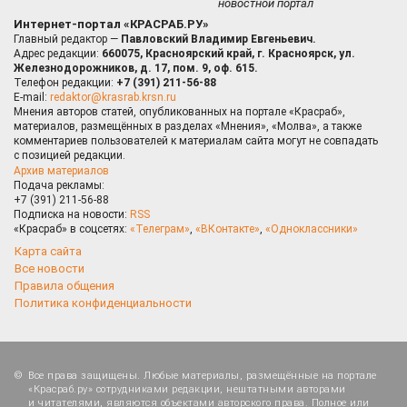
новостной портал
Интернет-портал «КРАСРАБ.РУ»
Главный редактор —
Павловский Владимир Евгеньевич.
Адрес редакции:
660075, Красноярский край, г. Красноярск, ул.
Железнодорожников, д. 17, пом. 9, оф. 615.
Телефон редакции:
+7 (391) 211-56-88
E-mail:
redaktor@krasrab.krsn.ru
Мнения авторов статей, опубликованных на портале «Красраб»,
материалов, размещённых в разделах «Мнения», «Молва», а также
комментариев пользователей к материалам сайта могут не совпадать
с позицией редакции.
Архив материалов
Подача рекламы:
+7 (391) 211-56-88
Подписка на новости:
RSS
«Красраб» в соцсетях:
«Телеграм»
,
«ВКонтакте»
,
«Одноклассники»
Карта сайта
Все новости
Правила общения
Политика конфиденциальности
Все права защищены. Любые материалы, размещённые на портале
«Красраб.ру» сотрудниками редакции, нештатными авторами
и читателями, являются объектами авторского права. Полное или