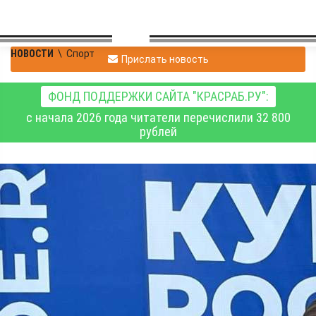
НОВОСТИ
\
Спорт
Прислать новость
ФОНД ПОДДЕРЖКИ САЙТА "КРАСРАБ.РУ":
с начала 2026 года читатели перечислили 32 800
рублей
У красноярских
спортсменок четыре
медали Кубка России по
гребному слалому