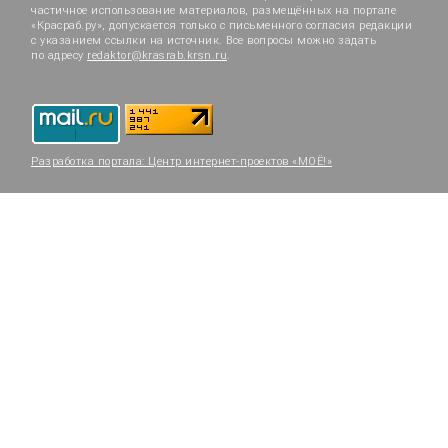
частичное использование материалов, размещённых на портале
«Красраб.ру», допускается только с письменного согласия редакции
с указанием ссылки на источник. Все вопросы можно задать
по адресу
redaktor@krasrab.krsn.ru
.
Разработка портала:
Центр интернет-проектов «МОЁ!»