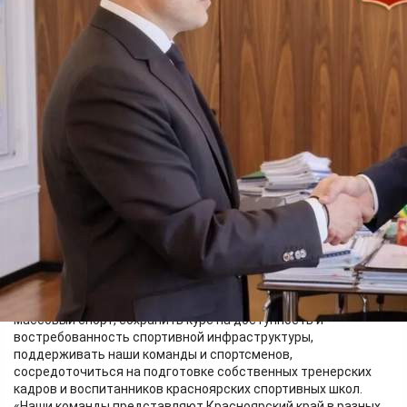
Власть
19.05.2026 09:11
566
Фото:
Администрация Красноярского края
"Назначил Алексея Николаевича Маслова министром спорта
Красноярского края. С сегодняшнего дня он приступает к
работе", - сообщил губернатор Михаил Котюков.
Перед ним поставлены задачи: продолжать развивать
массовый спорт, сохранить курс на доступность и
востребованность спортивной инфраструктуры,
поддерживать наши команды и спортсменов,
сосредоточиться на подготовке собственных тренерских
кадров и воспитанников красноярских спортивных школ.
«Наши команды представляют Красноярский край в разных