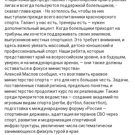
лигах и всегда пользуются поддержкой болельщиков, -
сказал глава края. - Но хотелось бы, чтобы за них
выступали прежде всего воспитанники красноярского
спорта. Талант у нас есть, тренеры есть — нужен
дополнительный акцент. Когда болельщики приходят на
трибуны, им хочется поддерживать своих земляков,
выпускников местных спортшкол. Это требует внимания, и
здесь важно увязать массовый, детско-юношеский и
профессиональный спорт. Наши ребята, которые
представляют край на всероссийском уровне, а в будущем,
уверен, и на международных аренах, — они также должны
оставаться в фокусе министерства».
Алексей Маслов сообщил, что возглавить краевое
министерство спорта — это для него большая честь. Задачи,
поставленные главой региона, предельно понятны, и
министерство продолжит курс по их реализации. Также
среди приоритетов ведомства — создание академий по
игровым видам спорта (регби, футбол, баскетбол),
подготовка к международному форуму «Россия —
спортивная держава», адаптация ветеранов СВО через
спорт, развитие и модернизация спортивной
инфраструктуры, увеличение числа систематически
занимающихся физкультурой в крае.