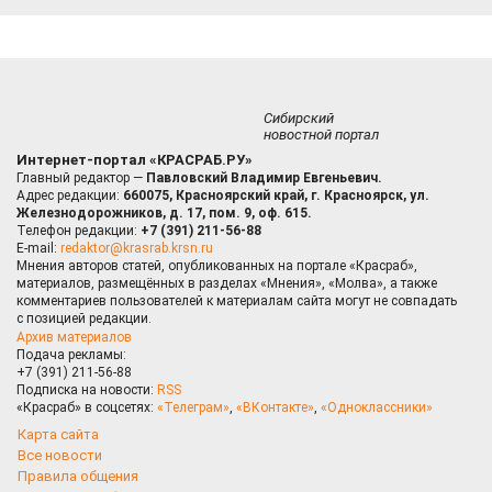
Сибирский
новостной портал
Интернет-портал «КРАСРАБ.РУ»
Главный редактор —
Павловский Владимир Евгеньевич.
Адрес редакции:
660075, Красноярский край, г. Красноярск, ул.
Железнодорожников, д. 17, пом. 9, оф. 615.
Телефон редакции:
+7 (391) 211-56-88
E-mail:
redaktor@krasrab.krsn.ru
Мнения авторов статей, опубликованных на портале «Красраб»,
материалов, размещённых в разделах «Мнения», «Молва», а также
комментариев пользователей к материалам сайта могут не совпадать
с позицией редакции.
Архив материалов
Подача рекламы:
+7 (391) 211-56-88
Подписка на новости:
RSS
«Красраб» в соцсетях:
«Телеграм»
,
«ВКонтакте»
,
«Одноклассники»
Карта сайта
Все новости
Правила общения