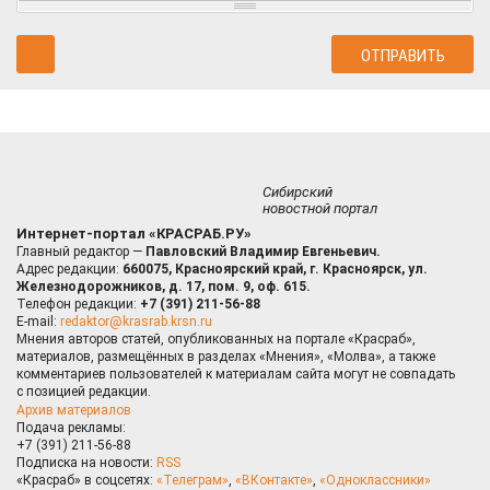
Сибирский
новостной портал
Интернет-портал «КРАСРАБ.РУ»
Главный редактор —
Павловский Владимир Евгеньевич.
Адрес редакции:
660075, Красноярский край, г. Красноярск, ул.
Железнодорожников, д. 17, пом. 9, оф. 615.
Телефон редакции:
+7 (391) 211-56-88
E-mail:
redaktor@krasrab.krsn.ru
Мнения авторов статей, опубликованных на портале «Красраб»,
материалов, размещённых в разделах «Мнения», «Молва», а также
комментариев пользователей к материалам сайта могут не совпадать
с позицией редакции.
Архив материалов
Подача рекламы:
+7 (391) 211-56-88
Подписка на новости:
RSS
«Красраб» в соцсетях:
«Телеграм»
,
«ВКонтакте»
,
«Одноклассники»