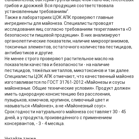
грибов и дрожжей. Вся продукция соответствовала
установленным требованиям".
Также в лабораториях ЦОК АПК проверяют главные
ингредиенты для майонеза. Специалисты проводят
исследования яиц согласно требованиям техрегламента «О
безопасности пищевой продукции». В них анализируют
органолептические показатели, наличие микроорганизмов,
токсичных элементов, остаточного количества пестицидов,
антибиотиков и другие.
Не менее строго проверяют растительное масло на
показатели качества и безопасности - на наличие
пестицидов, тяжёлых металлов, микотоксинов и так далее.
Специалисты ЦОК АПК отмечают, что качественный майонез
изготавливается по ГОСТ 31761-2012 «Майонезы и соусы
майонезные. Общие технические условия». Продукт должен
иметь однородную консистенцию без расслоения,
пузырьков, комочков, крупинок, сливочный цвет и
называться «Майонез», а не «Майонезный соус».
Срок годности натурального майонеза составляет 30 - 45
дней, а у продукта, произведённого с применением
консервантов, - 3 - 4 месяца.
Читайте также