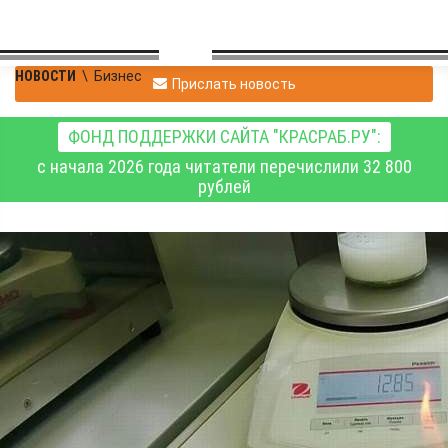
НОВОСТИ
\
Бизнес
Прислать новость
ФОНД ПОДДЕРЖКИ САЙТА "КРАСРАБ.РУ":
с начала 2026 года читатели перечислили 32 800
рублей
Красноярские
специалисты ЦОК АПК
оценили качество
майонеза