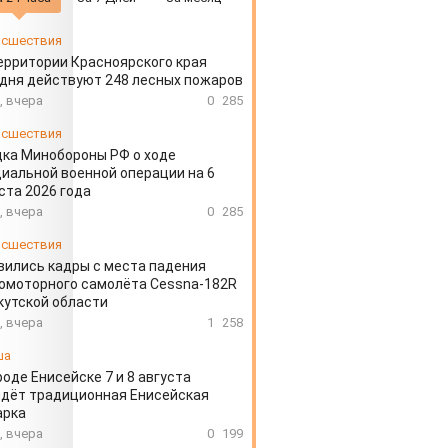
сшествия
ерритории Красноярского края
дня действуют 248 лесных пожаров
, вчера
0
285
сшествия
ка Минобороны РФ о ходе
иальной военной операции на 6
ста 2026 года
, вчера
0
285
сшествия
вились кадры с места падения
омоторного самолёта Cessna-182R
кутской области
, вчера
1
258
ша
роде Енисейске 7 и 8 августа
дёт традиционная Енисейская
арка
, вчера
0
199