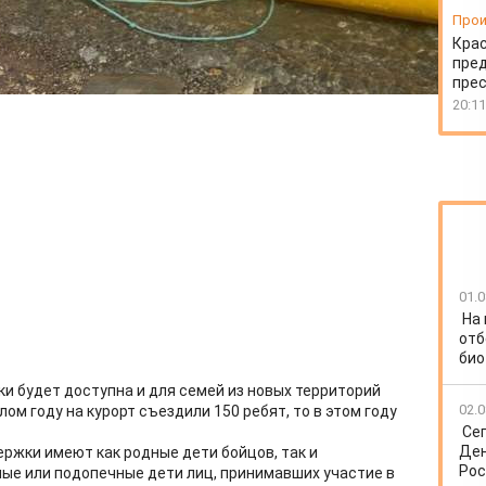
Прои
Крас
пред
пре
20:11
01.0
На
отб
био
и будет доступна и для семей из новых территорий
02.0
ом году на курорт съездили 150 ребят, то в этом году
Се
Ден
ержки имеют как родные дети бойцов, так и
Рос
ые или подопечные дети лиц, принимавших участие в