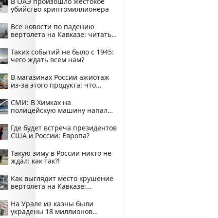
В ОАЭ произошло жестокое
убийство криптомиллионера
Все новости по падению
вертолета на Кавказе: читать
здесь
Таких событий не было с 1945:
чего ждать всем нам?
В магазинах России ажиотаж
из-за этого продукта: что
купить?
СМИ: В Химках на
полицейскую машину напали
и подожгли.
Где будет встреча президентов
США и России: Европа?
Такую зиму в России никто не
ждал: как так?!
Как выглядит место крушение
вертолета на Кавказе:
смотреть
На Урале из казны были
украдены 18 миллионов