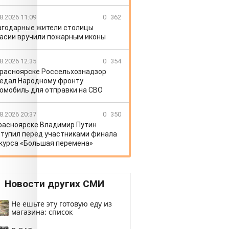
8.2026 11:09
0
362
агодарные жители столицы
асии вручили пожарным иконы
8.2026 12:35
0
354
Красноярске Россельхознадзор
едал Народному фронту
омобиль для отправки на СВО
8.2026 20:37
0
350
расноярске Владимир Путин
тупил перед участниками финала
курса «Большая перемена»
Новости других СМИ
Не ешьте эту готовую еду из
магазина: список