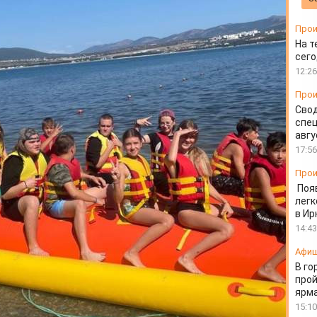
ВО
Прои
На т
сего
12:26
Прои
Свод
спец
авгу
17:56
Прои
Поя
легк
в Ир
14:43
Афи
В го
прой
ярм
15:10