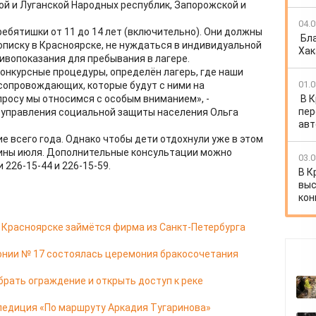
ой и Луганской Народных республик, Запорожской и
04.0
ебятишки от 11 до 14 лет (включительно). Они должны
Бл
писку в Красноярске, не нуждаться в индивидуальной
Хак
вопоказания для пребывания в лагере.
онкурсные процедуры, определён лагерь, где наши
01.0
 сопровождающих, которые будут с ними на
В 
просу мы относимся с особым вниманием», -
пер
 управления социальной защиты населения Ольга
авт
 всего года. Однако чтобы дети отдохнули уже в этом
дины июля. ​Дополнительные консультации можно
03.0
 226-15-44 и 226-15-59.
В К
выс
кон
в Красноярске займётся фирма из Санкт-Петербурга
онии № 17 состоялась церемония бракосочетания
брать ограждение и открыть доступ к реке
педиция «По маршруту Аркадия Тугаринова»