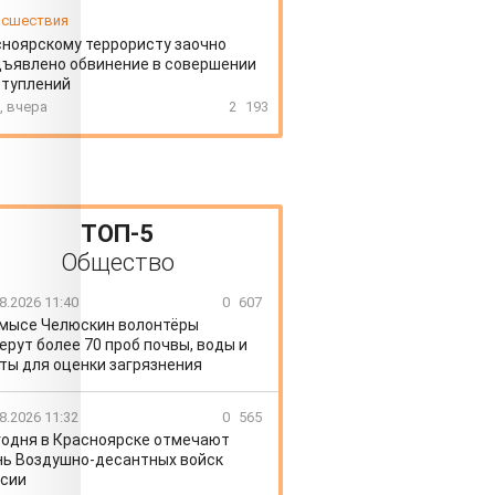
сшествия
ноярскому террористу заочно
ъявлено обвинение в совершении
ступлений
, вчера
2
193
ТОП-5
Общество
8.2026 11:40
0
607
 мысе Челюскин волонтёры
ерут более 70 проб почвы, воды и
ты для оценки загрязнения
8.2026 11:32
0
565
годня в Красноярске отмечают
ь Воздушно-десантных войск
сии