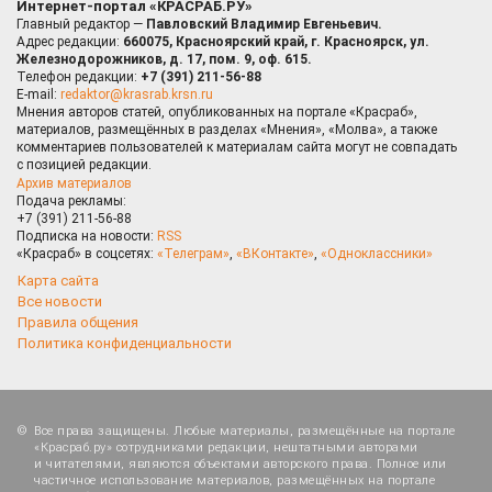
Интернет-портал «КРАСРАБ.РУ»
Главный редактор —
Павловский Владимир Евгеньевич.
Адрес редакции:
660075, Красноярский край, г. Красноярск, ул.
Железнодорожников, д. 17, пом. 9, оф. 615.
Телефон редакции:
+7 (391) 211-56-88
E-mail:
redaktor@krasrab.krsn.ru
Мнения авторов статей, опубликованных на портале «Красраб»,
материалов, размещённых в разделах «Мнения», «Молва», а также
комментариев пользователей к материалам сайта могут не совпадать
с позицией редакции.
Архив материалов
Подача рекламы:
+7 (391) 211-56-88
Подписка на новости:
RSS
«Красраб» в соцсетях:
«Телеграм»
,
«ВКонтакте»
,
«Одноклассники»
Карта сайта
Все новости
Правила общения
Политика конфиденциальности
Все права защищены. Любые материалы, размещённые на портале
«Красраб.ру» сотрудниками редакции, нештатными авторами
и читателями, являются объектами авторского права. Полное или
частичное использование материалов, размещённых на портале