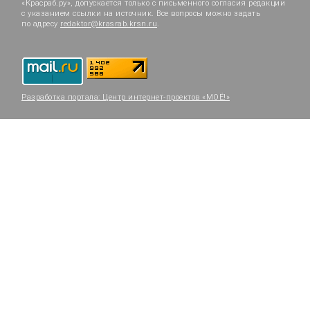
«Красраб.ру», допускается только с письменного согласия редакции
с указанием ссылки на источник. Все вопросы можно задать
по адресу
redaktor@krasrab.krsn.ru
.
Разработка портала:
Центр интернет-проектов «МОЁ!»