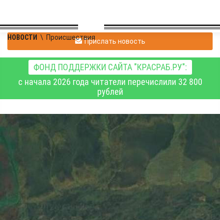
НОВОСТИ
\
Происшествия
Прислать новость
ФОНД ПОДДЕРЖКИ САЙТА "КРАСРАБ.РУ":
с начала 2026 года читатели перечислили 32 800
рублей
В Республике Саха
(Якутия) аварийно
приземлился и
загорелся самолёт АН-2
с людьми на борту