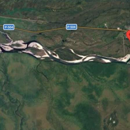
Происшествия
19.05.2026 14:36
394
Сегодня воздушное судно Ан-2, выполнявшее авиационные
работы по патрулированию пожароопасной обстановки, в
связи с отказом двигателя произвело вынужденную посадку
на удалении 5 - 7 километров от посёлка Тёплый Ключ
Томпонского района Республики Саха (Якутия).
Предварительно, на борту судна находились 8 человек,
данные о пострадавших уточняются.
После совершения посадки на судне произошло возгорание,
размер ущерба устанавливается.