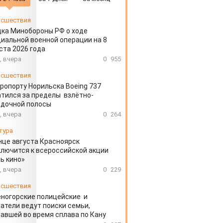
сшествия
ка Минобороны РФ о ходе
иальной военной операции на 8
ста 2026 года
, вчера
0
955
сшествия
эропорту Норильска Boeing 737
тился за пределы взлётно-
адочной полосы
, вчера
0
264
тура
нце августа Красноярск
лючится к всероссийской акции
ь кино»
, вчера
0
229
сшествия
ногорские полицейские и
атели ведут поиски семьи,
авшей во время сплава по Кану