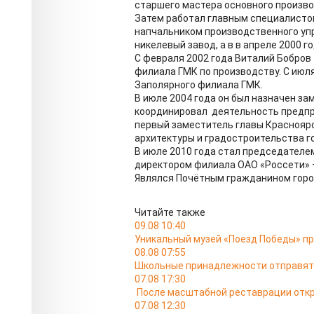
старшего мастера основного произво
Затем работал главным специалисто
напчальником производственного упр
никелевый завод, а в в апреле 2000 г
С февраля 2002 года Виталий Бобров
филиала ГМК по производству. С июл
Заполярного филиала ГМК.
В июле 2004 года он был назначен за
координировал деятельность предпри
первый заместитель главы Красноярс
архитектуры и градостроительства г
В июле 2010 года стал председателе
директором филиала ОАО «Россети» —
Являлся Почётным гражданином горо
Читайте также
09.08 10:40
Уникальный музей «Поезд Победы» пр
08.08 07:55
Школьные принадлежности отправятс
07.08 17:30
После масштабной реставрации откр
07.08 12:30