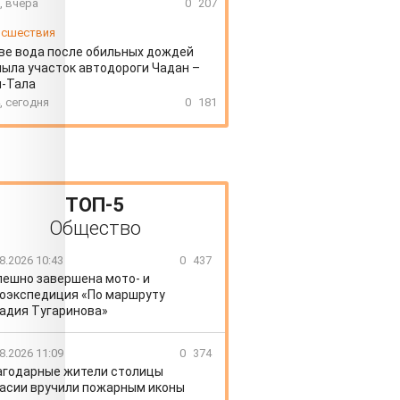
, вчера
0
207
сшествия
ве вода после обильных дождей
ыла участок автодороги Чадан –
н-Тала
, сегодня
0
181
ТОП-5
Общество
8.2026 10:43
0
437
пешно завершена мото- и
оэкспедиция «По маршруту
адия Тугаринова»
8.2026 11:09
0
374
агодарные жители столицы
асии вручили пожарным иконы