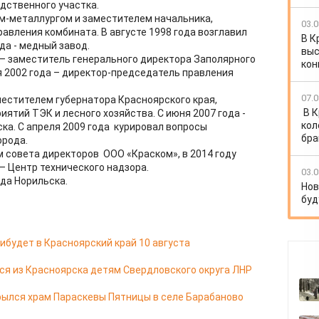
дственного участка.
м-металлургом и заместителем начальника,
03.0
авления комбината. В августе 1998 года возглавил
В К
ода - медный завод.
выс
 – заместитель генерального директора Заполярного
кон
я 2002 года – директор-председатель правления
07.0
местителем губернатора Красноярского края,
В 
ятий ТЭК и лесного хозяйства. С июня 2007 года -
кол
ка. С апреля 2009 года курировал вопросы
бра
орода.
м совета директоров ООО «Краском», в 2014 году
 Центр технического надзора.
03.0
да Норильска.
Нов
буд
ибудет в Красноярский край 10 августа
я из Красноярска детям Свердловского округа ЛНР
ылся храм Параскевы Пятницы в селе Барабаново