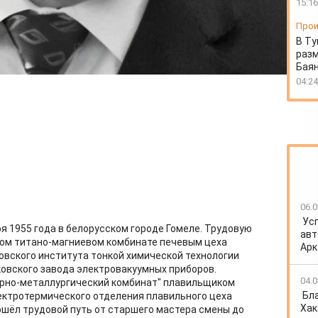
15:16
Прои
В Ту
разм
Бая
04:24
06.0
Ус
я 1955 года в белорусском городе Гомеле. Трудовую
авт
ком титано-магниевом комбинате печевым цеха
Арк
овского института тонкой химической технологии
овского завода электровакуумных приборов.
04.0
горно-металлургический комбинат" плавильщиком
Бл
ектротермического отделения плавильного цеха
Хак
рошёл трудовой путь от старшего мастера смены до