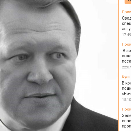
 края Виталий Бобров
Прои
Свод
спец
авгу
17:49
Прои
В а
выка
пос
22:07
Куль
В ко
подк
«Ноч
15:10
Прои
Зеле
спас
проп