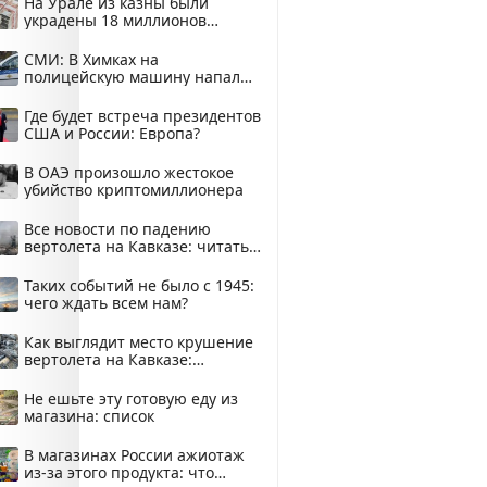
На Урале из казны были
украдены 18 миллионов
рублей
СМИ: В Химках на
полицейскую машину напали
и подожгли.
Где будет встреча президентов
США и России: Европа?
В ОАЭ произошло жестокое
убийство криптомиллионера
Все новости по падению
вертолета на Кавказе: читать
здесь
Таких событий не было с 1945:
чего ждать всем нам?
Как выглядит место крушение
вертолета на Кавказе:
смотреть
Не ешьте эту готовую еду из
магазина: список
В магазинах России ажиотаж
из-за этого продукта: что