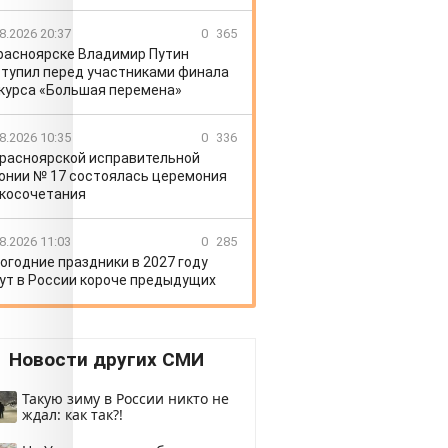
8.2026 20:37
0
365
расноярске Владимир Путин
тупил перед участниками финала
курса «Большая перемена»
8.2026 10:35
0
336
Красноярской исправительной
онии № 17 состоялась церемония
косочетания
8.2026 11:03
0
285
огодние праздники в 2027 году
ут в России короче предыдущих
Новости других СМИ
Такую зиму в России никто не
ждал: как так?!