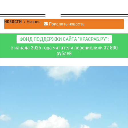
НОВОСТИ
\
Бизнес
Прислать новость
ФОНД ПОДДЕРЖКИ САЙТА "КРАСРАБ.РУ":
с начала 2026 года читатели перечислили 32 800
рублей
В Красноярском крае
почти 800 гектаров
зараставших
сельхозугодий
возвращены в оборот