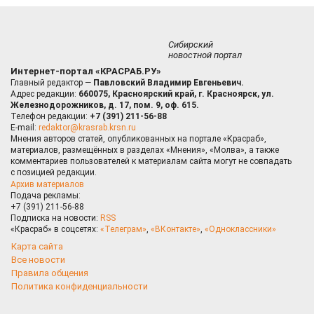
Сибирский
новостной портал
Интернет-портал «КРАСРАБ.РУ»
Главный редактор —
Павловский Владимир Евгеньевич.
Адрес редакции:
660075, Красноярский край, г. Красноярск, ул.
Железнодорожников, д. 17, пом. 9, оф. 615.
Телефон редакции:
+7 (391) 211-56-88
E-mail:
redaktor@krasrab.krsn.ru
Мнения авторов статей, опубликованных на портале «Красраб»,
материалов, размещённых в разделах «Мнения», «Молва», а также
комментариев пользователей к материалам сайта могут не совпадать
с позицией редакции.
Архив материалов
Подача рекламы:
+7 (391) 211-56-88
Подписка на новости:
RSS
«Красраб» в соцсетях:
«Телеграм»
,
«ВКонтакте»
,
«Одноклассники»
Карта сайта
Все новости
Правила общения
Политика конфиденциальности