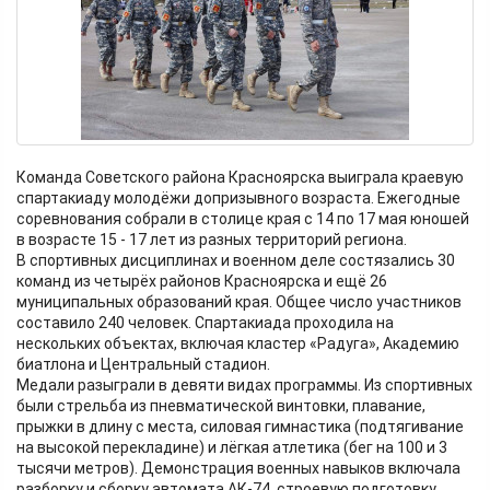
Команда Советского района Красноярска выиграла краевую
спартакиаду молодёжи допризывного возраста. Ежегодные
соревнования собрали в столице края с 14 по 17 мая юношей
в возрасте 15 - 17 лет из разных территорий региона.
В спортивных дисциплинах и военном деле состязались 30
команд из четырёх районов Красноярска и ещё 26
муниципальных образований края. Общее число участников
составило 240 человек. Спартакиада проходила на
нескольких объектах, включая кластер «Радуга», Академию
биатлона и Центральный стадион.
Медали разыграли в девяти видах программы. Из спортивных
были стрельба из пневматической винтовки, плавание,
прыжки в длину с места, силовая гимнастика (подтягивание
на высокой перекладине) и лёгкая атлетика (бег на 100 и 3
тысячи метров). Демонстрация военных навыков включала
разборку и сборку автомата АК-74, строевую подготовку,