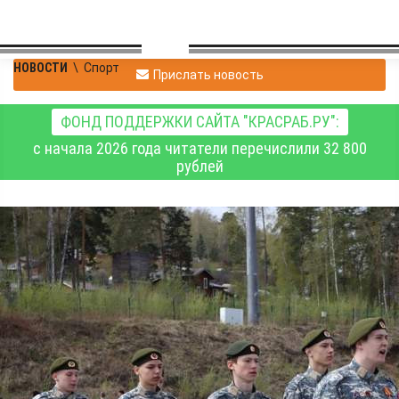
НОВОСТИ
\
Спорт
Прислать новость
ФОНД ПОДДЕРЖКИ САЙТА "КРАСРАБ.РУ":
с начала 2026 года читатели перечислили 32 800
рублей
Команда Советского
района Красноярска
выиграла краевую
спартакиаду
допризывной
молодёжи