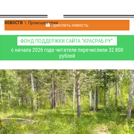
НОВОСТИ
\
Происшествия
Прислать новость
ФОНД ПОДДЕРЖКИ САЙТА "КРАСРАБ.РУ":
с начала 2026 года читатели перечислили 32 800
рублей
В Бирилюсском округе
перед судом
предстанут пятеро
организаторов
незаконной рубки