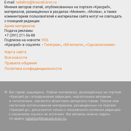
E-mail:
redaktor@krasrab.krsn.ru
Мнения авторов статей, опубликованных на портале «Красраб»,
материалов, размещённых в разделах «Мнения», «Молва», а также
комментариев пользователей к материалам сайта могут не совпадать
с позицией редакции.
Архив материалов
Подача рекламы:
+7 (391) 211-56-88
Подписка на новости:
RSS
«Красраб» в соцсетях:
«Телеграм»
,
«ВКонтакте»
,
«Одноклассники»
Карта сайта
Все новости
Правила общения
Политика конфиденциальности
Все права защищены. Любые материалы, размещённые на портале
«Красраб.ру» сотрудниками редакции, нештатными авторами
и читателями, являются объектами авторского права. Полное или
частичное использование материалов, размещённых на портале
«Красраб.ру», допускается только с письменного согласия редакции
с указанием ссылки на источник. Все вопросы можно задать
по адресу
redaktor@krasrab.krsn.ru
.