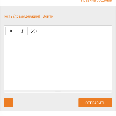
Правила общения
Гость
(премодерация)
Войти