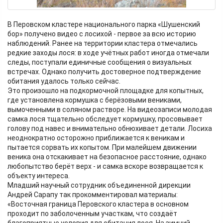
В Перовском кластере национального парка «Шушенский
бор» получено видео с лосихой - первое за всю историю
наблюдений. Ранее на территории кластера отмечались
редкие заходы лося: в ходе учётных работ иногда отмечали
следы, поступали единичные сообщения о визуальных
встречах. Однако получить достоверное подтверждение
обитания удалось только сейчас.
Это произошло на подкормочной площадке для копытных,
где установлена кормушка с берёзовыми вениками,
вымоченными в соляном растворе. На видеозаписи молодая
самка лося тщательно обследует кормушку, просовывает
голову под навес и внимательно обнюхивает детали. Лосиха
неоднократно осторожно приближается к веникам и
пытается сорвать их копытом. При малейшем движении
веника она отскакивает на безопасное расстояние, однако
любопытство берёт верх - и самка вскоре возвращается к
объекту интереса.
Младший научный сотрудник объединенной дирекции
Андрей Сарапу так прокомментировал материалы:
«Восточная граница Перовского кластера в основном
проходит по заболоченным участкам, что создаёт