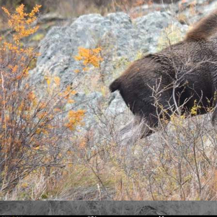
Природа
08.06.2026 11:28
439
Фото:
Андрей Сарапу
Фото:
Андрей Сарапу