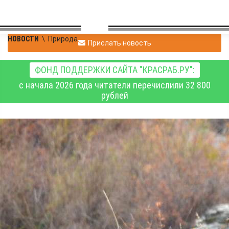
НОВОСТИ
\
Природа
Прислать новость
ФОНД ПОДДЕРЖКИ САЙТА "КРАСРАБ.РУ":
с начала 2026 года читатели перечислили 32 800
рублей
Получено первое
видеоподтверждение
обитания лосихи в
Перовском кластере
«Шушенского бора»