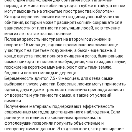
благоприятные условия для обитания лося. На зимний
период эти животные обычно уходят глубже в тайгу, а летом
могут выходить на открытые пространства к болотам».
Каждая взрослая лосиха имеет индивидуальный участок
обитания, который может расширяться или сокращаться в
зависимости от плотности популяции лосей, но в течение
многих лет остаётся постоянным.
Половая зрелость наступает на втором году жизни, в
возрасте 16 месяцев, однако в размножении самки чаще
участвуют на третьем году жизни, а быки - ещё позже. В
конце августа, после полного очищения рогов, быки раньше
самок приходят в половое возбуждение, часто издают звуки,
похожие на короткое мычание, роют копытами землю,
бодают и ломают молодые деревца.
Беременность длится 7,5 - 8 месяцев, для отёла самки
выбирают глухие участки. Взрослые лосихи могут приносить
одного, двух и даже трёх лосят; величина приплода зависит
от возраста и упитанности самки, а также от условий
зимовки.
Полученные материалы подчёркивают эффективность
современных методов дистанционного наблюдения. Если
ранее учёты велись по косвенным признакам, то
фотоловушки позволили получить объективные и
неопровержимые данные. Это доказывает, что расширение