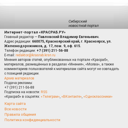
Сибирский
новостной портал
Интернет-портал «КРАСРАБ.РУ»
Главный редактор —
Павловский Владимир Евгеньевич.
Адрес редакции:
660075, Красноярский край, г. Красноярск, ул.
Железнодорожников, д. 17, пом. 9, оф. 615.
Телефон редакции:
+7 (391) 211-56-88
E-mail:
redaktor@krasrab.krsn.ru
Мнения авторов статей, опубликованных на портале «Красраб»,
материалов, размещённых в разделах «Мнения», «Молва», а также
комментариев пользователей к материалам сайта могут не совпадать
с позицией редакции.
Архив материалов
Подача рекламы:
+7 (391) 211-56-88
Подписка на новости:
RSS
«Красраб» в соцсетях:
«Телеграм»
,
«ВКонтакте»
,
«Одноклассники»
Карта сайта
Все новости
Правила общения
Политика конфиденциальности