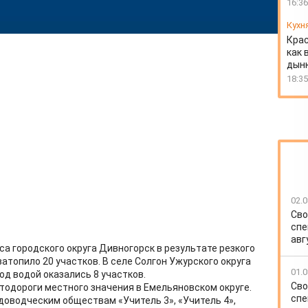
16:36
Кухн
Крас
как 
дын
18:35
02.0
Сво
спе
авг
а городского округа Дивногорск в результате резкого
атопило 20 участков. В селе Солгон Ужурского округа
01.0
од водой оказались 8 участков.
Сво
тодороги местного значения в Емельяновском округе.
спе
доводческим обществам «Учитель 3», «Учитель 4»,