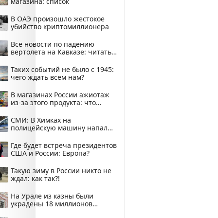
магазина: список
В ОАЭ произошло жестокое
убийство криптомиллионера
Все новости по падению
вертолета на Кавказе: читать
здесь
Таких событий не было с 1945:
чего ждать всем нам?
В магазинах России ажиотаж
из-за этого продукта: что
купить?
СМИ: В Химках на
полицейскую машину напали
и подожгли.
Где будет встреча президентов
США и России: Европа?
Такую зиму в России никто не
ждал: как так?!
На Урале из казны были
украдены 18 миллионов
рублей