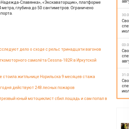
авг
 «Надежда-Славянка», «Экскаваторщик», платформе
 метра, глубина до 50 сантиметров. Ограничено
спорта.
30.0
Сво
спе
июл
03.0
сследуют дело о сходе с рельс тринадцати вагонов
Сво
спе
егкомоторного самолёта Cessna-182R в Иркутской
авг
31.0
е стоила житльнице Норильска 9 месяцев стажа
Сво
спе
егодня действуют 248 лесных пожаров
июл
трезвый юный мотоциклист сбил лощадь и сам попал в