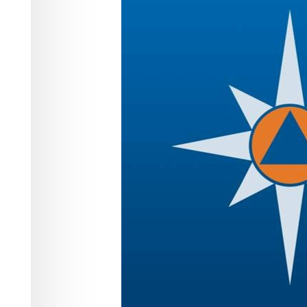
затопленными
участков
Происшествия
07.07.2026 09:11
450