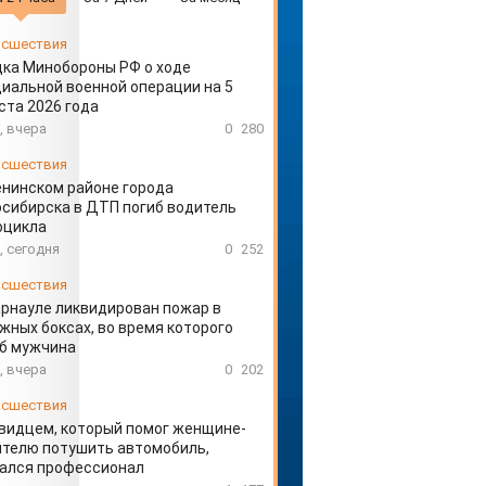
сшествия
ка Минобороны РФ о ходе
иальной военной операции на 5
ста 2026 года
, вчера
0
280
сшествия
енинском районе города
сибирска в ДТП погиб водитель
оцикла
, сегодня
0
252
сшествия
арнауле ликвидирован пожар в
жных боксах, во время которого
иб мужчина
, вчера
0
202
сшествия
видцем, который помог женщине-
телю потушить автомобиль,
зался профессионал