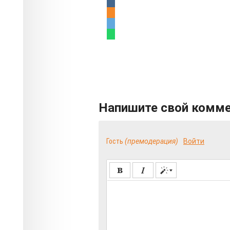
Напишите свой комм
Гость
(премодерация)
Войти