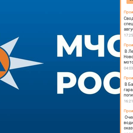
 28 приусадебных
Прои
Свод
спец
авгу
17:25
Прои
В Л
Ново
мот
04:03
Прои
В Б
гара
пог
16:21
Прои
Оче
води
ока