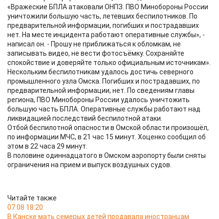
«Вражеские БПЛА атаковали ОНПЗ. ПВО Минобороны России
уничтожили большую часть, летевших беспилотников. По
предварительной информации, погибших и пострадавших
нет. На месте инцидента работают оперативные службы», -
написал он. - Прошу не приближаться к обломкам, не
записывать видео, не вести фотосъёмку. Сохраняйте
спокойствие и доверяйте только официальным источникам».
Нескольким беспилотникам удалось достичь северного
промышленного узла Омска. Погибших и пострадавших, по
предварительной информации, нет. По сведениям главы
региона, ПВО Минобороны России удалось уничтожить
большую часть БПЛА. Оперативные службы работают над
ликвидацией последствий беспилотной атаки.
Отбой беспилотной опасности в Омской области произошёл,
по информации МЧС, в 21 час 15 минут. Хоценко сообщил об
этом в 22 часа 29 минут.
В половине одиннадцатого в Омском аэропорту были сняты
ограничения на прием и выпуск воздушных судов.
Читайте также
07.08 18:20
В Канске мать семерых детей продавала иностранцам