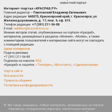
новостной портал
Интернет-портал «КРАСРАБ.РУ»
Главный редактор —
Павловский Владимир Евгеньевич.
Адрес редакции:
660075, Красноярский край, г. Красноярск, ул.
Железнодорожников, д. 17, пом. 9, оф. 615.
Телефон редакции:
+7 (391) 211-56-88
E-mail:
redaktor@krasrab.krsn.ru
Мнения авторов статей, опубликованных на портале «Красраб»,
материалов, размещённых в разделах «Мнения», «Молва», а также
комментариев пользователей к материалам сайта могут не совпадать
с позицией редакции.
Архив материалов
Подача рекламы:
+7 (391) 211-56-88
Подписка на новости:
RSS
«Красраб» в соцсетях:
«Телеграм»
,
«ВКонтакте»
,
«Одноклассники»
Карта сайта
Все новости
Правила общения
Политика конфиденциальности
Все права защищены. Любые материалы, размещённые на портале
«Красраб.ру» сотрудниками редакции, нештатными авторами