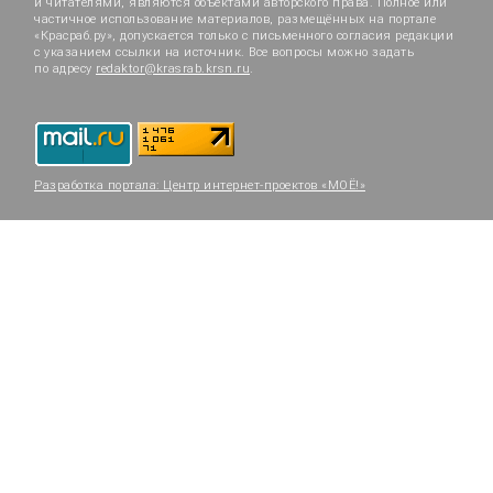
и читателями, являются объектами авторского права. Полное или
частичное использование материалов, размещённых на портале
«Красраб.ру», допускается только с письменного согласия редакции
с указанием ссылки на источник. Все вопросы можно задать
по адресу
redaktor@krasrab.krsn.ru
.
Разработка портала:
Центр интернет-проектов «МОЁ!»