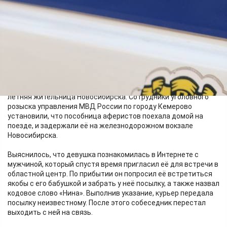
Сотрудники полиции установили, что пенсионерке позвонил
лжесотрудник правоохранительных органов. Он сообщил
женщине, будто злоумышленники получили данные её счета
и переводят деньги за границу. Собеседник убедил
жительницу Красноярска «задекларировать» накопления,
чтобы избежать уголовной ответственности. По указанию
мошенника пенсионерка приехала в Кемерово и передала
деньги неизвестной.
Полицейские выяснили, что роль курьера выполняла 19-
летняя жительница Новосибирска. Сотрудники уголовного
розыска управления МВД России по городу Кемерово
установили, что пособница аферистов поехала домой на
поезде, и задержали её на железнодорожном вокзале
Новосибирска.
Выяснилось, что девушка познакомилась в Интернете с
мужчиной, который спустя время пригласил её для встречи в
областной центр. По прибытии он попросил её встретиться
якобы с его бабушкой и забрать у неё посылку, а также назвал
кодовое слово «Нина». Выполнив указание, курьер передала
посылку неизвестному. После этого собеседник перестал
выходить с ней на связь.