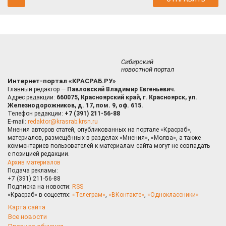
Сибирский
новостной портал
Интернет-портал «КРАСРАБ.РУ»
Главный редактор —
Павловский Владимир Евгеньевич.
Адрес редакции:
660075, Красноярский край, г. Красноярск, ул.
Железнодорожников, д. 17, пом. 9, оф. 615.
Телефон редакции:
+7 (391) 211-56-88
E-mail:
redaktor@krasrab.krsn.ru
Мнения авторов статей, опубликованных на портале «Красраб»,
материалов, размещённых в разделах «Мнения», «Молва», а также
комментариев пользователей к материалам сайта могут не совпадать
с позицией редакции.
Архив материалов
Подача рекламы:
+7 (391) 211-56-88
Подписка на новости:
RSS
«Красраб» в соцсетях:
«Телеграм»
,
«ВКонтакте»
,
«Одноклассники»
Карта сайта
Все новости