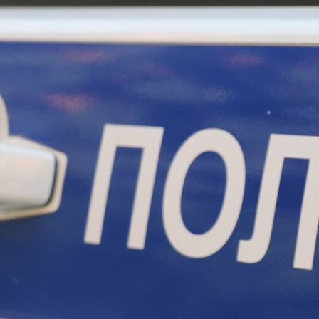
Происшествия
06.07.2026 18:52
444
1
В дежурную часть отдела полиции «Центральный»
управленич МВД России по городу Кемерово обратилась 71-
летняя жительница Красноярска. Она сообщила, что
неизвестные обманным путём убедили её приехать в
областной центр Кузбасса и передать курьеру более 460
тысяч рублей.