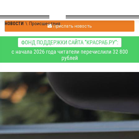
НОВОСТИ
\
Происшествия
Прислать новость
ФОНД ПОДДЕРЖКИ САЙТА "КРАСРАБ.РУ":
с начала 2026 года читатели перечислили 32 800
рублей
Кемеровские
полицейские
задержали курьера,
похитившую деньги у
красноярской
пенсионерки