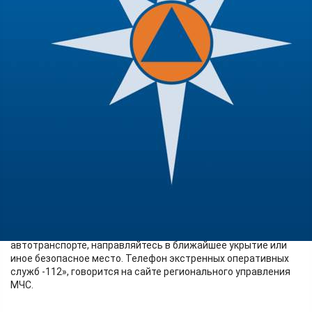
Происшествия
06.07.2026 23:19
334
1
В Новосибирской области сегодня в 21 час 45 минут
объявлена беспилотная опасность. Граждан призывают по
возможности оставаться дома.
«Укройтесь в помещении без окон с капитальными стенами!
Не подходите к окнам. Если вы находитесь на улице или в
автотранспорте, направляйтесь в ближайшее укрытие или
иное безопасное место. Телефон экстренных оперативных
служб -112», говорится на сайте регионального управления
МЧС.