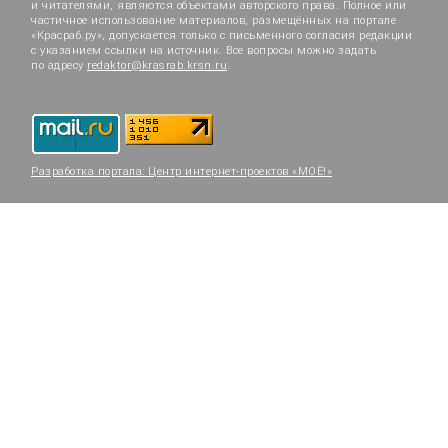
и читателями, являются объектами авторского права. Полное или
частичное использование материалов, размещённых на портале
«Красраб.ру», допускается только с письменного согласия редакции
с указанием ссылки на источник. Все вопросы можно задать
по адресу
redaktor@krasrab.krsn.ru
.
Разработка портала:
Центр интернет-проектов «МОЁ!»