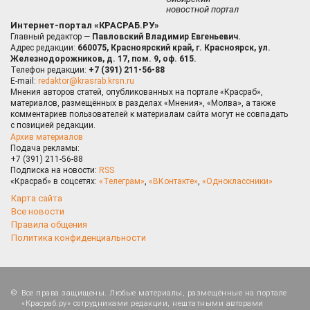
новостной портал
Интернет-портал «КРАСРАБ.РУ»
Главный редактор —
Павловский Владимир Евгеньевич.
Адрес редакции:
660075, Красноярский край, г. Красноярск, ул.
Железнодорожников, д. 17, пом. 9, оф. 615.
Телефон редакции:
+7 (391) 211-56-88
E-mail:
redaktor@krasrab.krsn.ru
Мнения авторов статей, опубликованных на портале «Красраб»,
материалов, размещённых в разделах «Мнения», «Молва», а также
комментариев пользователей к материалам сайта могут не совпадать
с позицией редакции.
Архив материалов
Подача рекламы:
+7 (391) 211-56-88
Подписка на новости:
RSS
«Красраб» в соцсетях:
«Телеграм»
,
«ВКонтакте»
,
«Одноклассники»
Карта сайта
Все новости
Правила общения
Политика конфиденциальности
Все права защищены. Любые материалы, размещённые на портале
«Красраб.ру» сотрудниками редакции, нештатными авторами