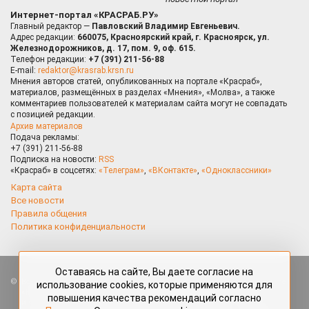
Интернет-портал «КРАСРАБ.РУ»
Главный редактор —
Павловский Владимир Евгеньевич.
Адрес редакции:
660075, Красноярский край, г. Красноярск, ул.
Железнодорожников, д. 17, пом. 9, оф. 615.
Телефон редакции:
+7 (391) 211-56-88
E-mail:
redaktor@krasrab.krsn.ru
Мнения авторов статей, опубликованных на портале «Красраб»,
материалов, размещённых в разделах «Мнения», «Молва», а также
комментариев пользователей к материалам сайта могут не совпадать
с позицией редакции.
Архив материалов
Подача рекламы:
+7 (391) 211-56-88
Подписка на новости:
RSS
«Красраб» в соцсетях:
«Телеграм»
,
«ВКонтакте»
,
«Одноклассники»
Карта сайта
Все новости
Правила общения
Политика конфиденциальности
Оставаясь на сайте, Вы даете согласие на
Все права защищены. Любые материалы, размещённые на портале
использование cookies, которые применяются для
«Красраб.ру» сотрудниками редакции, нештатными авторами
повышения качества рекомендаций согласно
и читателями, являются объектами авторского права. Полное или