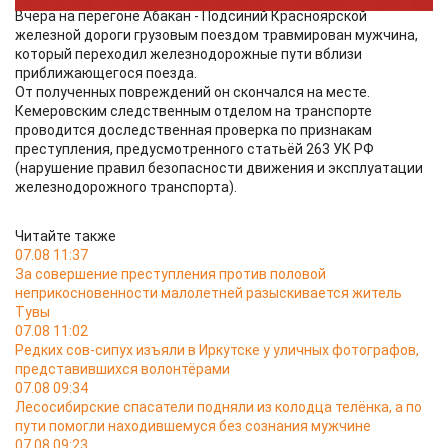
Вчера на перегоне Абакан - Подсиний Красноярской
железной дороги грузовым поездом травмирован мужчина,
который переходил железнодорожные пути вблизи
приближающегося поезда.
От полученных повреждений он скончался на месте.
Кемеровским следственным отделом на транспорте
проводится доследственная проверка по признакам
преступления, предусмотренного статьёй 263 УК РФ
(нарушение правил безопасности движения и эксплуатации
железнодорожного транспорта).
Читайте также
07.08 11:37
За совершение преступления против половой
неприкосновенности малолетней разыскивается житель
Тувы
07.08 11:02
Редких сов-сипух изъяли в Иркутске у уличных фотографов,
представившихся волонтёрами
07.08 09:34
Лесосибирские спасатели подняли из колодца телёнка, а по
пути помогли находившемуся без сознания мужчине
07.08 09:23