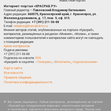
новостной портал
Интернет-портал «КРАСРАБ.РУ»
Главный редактор —
Павловский Владимир Евгеньевич.
Адрес редакции:
660075, Красноярский край, г. Красноярск, ул.
Железнодорожников, д. 17, пом. 9, оф. 615.
Телефон редакции:
+7 (391) 211-56-88
E-mail:
redaktor@krasrab.krsn.ru
Мнения авторов статей, опубликованных на портале «Красраб»,
материалов, размещённых в разделах «Мнения», «Молва», а также
комментариев пользователей к материалам сайта могут не совпадать
с позицией редакции.
Архив материалов
Подача рекламы:
+7 (391) 211-56-88
Подписка на новости:
RSS
«Красраб» в соцсетях:
«Телеграм»
,
«ВКонтакте»
,
«Одноклассники»
Карта сайта
Все новости
Правила общения
Политика конфиденциальности
Все права защищены. Любые материалы, размещённые на портале
«Красраб.ру» сотрудниками редакции, нештатными авторами
и читателями, являются объектами авторского права. Полное или