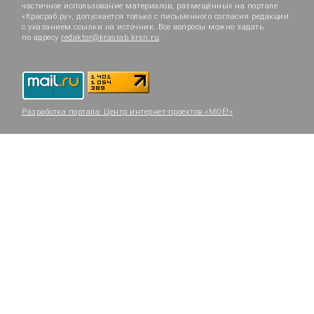
частичное использование материалов, размещённых на портале
«Красраб.ру», допускается только с письменного согласия редакции
с указанием ссылки на источник. Все вопросы можно задать
по адресу
redaktor@krasrab.krsn.ru
.
Разработка портала:
Центр интернет-проектов «МОЁ!»