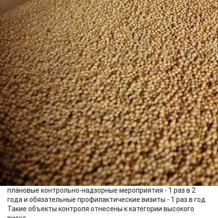
Экономика
26.05.2026 09:14
388
Управление Россельхознадзора по Красноярскому краю
Постановлением правительств
а Российской Федерации от
18 мая 2026 года № 572 внесены изменения в постановление
правительства РФ от 30 июня 2021 года № 1079.
С 26 мая 2026 года в отношении, могут проводиться
плановые контрольно-надзорные мероприятия - 1 раз в 2
года и обязательные профилактические визиты - 1 раз в год.
Такие объекты контроля отнесены к категории высокого