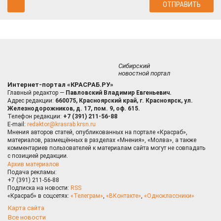
Сибирский
новостной портал
Интернет-портал «КРАСРАБ.РУ»
Главный редактор —
Павловский Владимир Евгеньевич.
Адрес редакции:
660075, Красноярский край, г. Красноярск, ул.
Железнодорожников, д. 17, пом. 9, оф. 615.
Телефон редакции:
+7 (391) 211-56-88
E-mail:
redaktor@krasrab.krsn.ru
Мнения авторов статей, опубликованных на портале «Красраб»,
материалов, размещённых в разделах «Мнения», «Молва», а также
комментариев пользователей к материалам сайта могут не совпадать
с позицией редакции.
Архив материалов
Подача рекламы:
+7 (391) 211-56-88
Подписка на новости:
RSS
«Красраб» в соцсетях:
«Телеграм»
,
«ВКонтакте»
,
«Одноклассники»
Карта сайта
Все новости