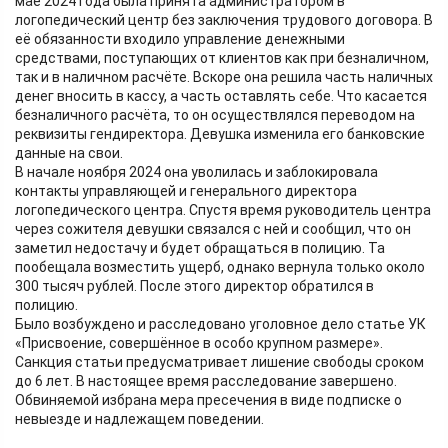
мае 2024 года была принята администратором в
логопедический центр без заключения трудового договора. В
её обязанности входило управление денежными
средствами, поступающих от клиентов как при безналичном,
так и в наличном расчёте. Вскоре она решила часть наличных
денег вносить в кассу, а часть оставлять себе. Что касается
безналичного расчёта, то он осуществлялся переводом на
реквизиты гендиректора. Девушка изменила его банковские
данные на свои.
В начале ноября 2024 она уволилась и заблокировала
контакты управляющей и генерального директора
логопедического центра. Спустя время руководитель центра
через сожителя девушки связался с ней и сообщил, что он
заметил недостачу и будет обращаться в полицию. Та
пообещала возместить ущерб, однако вернула только около
300 тысяч рублей. После этого директор обратился в
полицию.
Было возбуждено и расследовано уголовное дело статье УК
«Присвоение, совершённое в особо крупном размере».
Санкция статьи предусматривает лишение свободы сроком
до 6 лет. В настоящее время расследование завершено.
Обвиняемой избрана мера пресечения в виде подписке о
невыезде и надлежащем поведении.