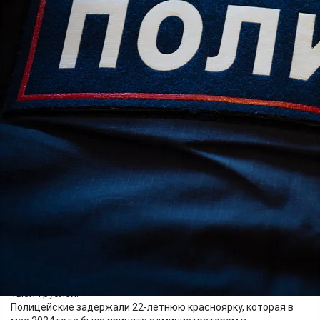
Происшествия
18.05.2026 13:10
371
В сентябре 2025 года в дежурную часть полиции поступило
заявление от жителя краевого центра, который сообщил, что
в ходе проверки отчётных документов с июня по ноябрь 2024
года в коррекционно-логопедическом центре, где он
является гендиректором, было выявлено хищение около 600
тысяч рублей.
Полицейские задержали 22-летнюю красноярку, которая в