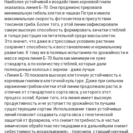
Наиболее устойчивой к воздействию корневой гнили
оказалась линия Б-70. Она продемонстрировала
минимальную гибель клеток в чашках Петри и имела
максимальную скорость фотосинтеза в присутствии
токсинов гриба. Более того, у этой линии зафиксировали
самую высокую способность формировать зачатки стеблей
в толще растущих на питательной среде массы клеток.
Это значит, что даже в стрессовых условиях растение
сохраняет способность к восстановлению и нормальному
развитию. К тому же в полевых испытаниях по урожайности и
массе зерна линия Б-70 была как минимум не хуже
стандарта, а по количеству стеблей, которые дали
полноценные колосья с зерном - даже лучше.
«Линия Б-70 показала высокую клеточную устойчивость к
корневым гнилям в клеточной культуре. Даже при сильном
заражении грибом клетки этой линии продолжали расти, в
отличие от стандартного сорта овса, у которого этот
процесс ослаб. Кроме того, эта линия имеет высокую
продуктивность и не уступает по урожайности лучшим
существующим сортам. Использование таких устойчивых
линий позволит создавать сорта овса с генетической
защитой от фузариоза, что снизит потребность в частых
химических обработках пестицидами и в дальнейшем снизит
себестоимость возделывания», - пояснила старший научный