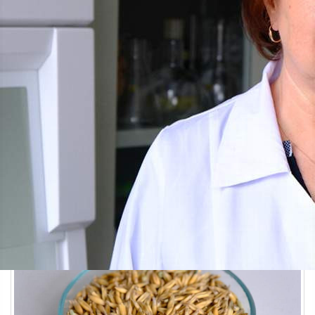
Наука
16.05.2026 14:36
418
Овес с высокой урожайностью
Каллусы овса в чашках Петри
Светлана Луговцова старший научный сотрудник
лаборатории физиологии и биотехнологии