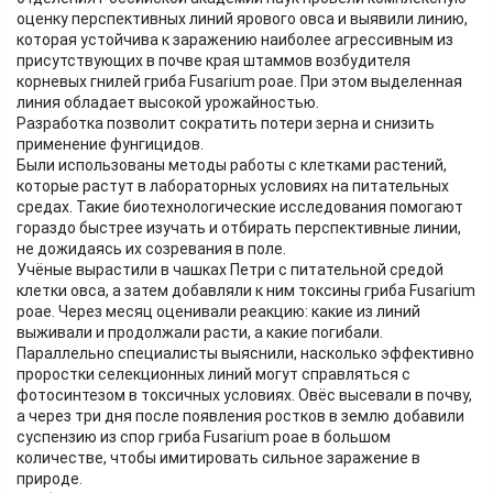
оценку перспективных линий ярового овса и выявили линию,
которая устойчива к заражению наиболее агрессивным из
присутствующих в почве края штаммов возбудителя
корневых гнилей гриба Fusarium poae. При этом выделенная
линия обладает высокой урожайностью.
Разработка позволит сократить потери зерна и снизить
применение фунгицидов.
Были использованы методы работы с клетками растений,
которые растут в лабораторных условиях на питательных
средах. Такие биотехнологические исследования помогают
гораздо быстрее изучать и отбирать перспективные линии,
не дожидаясь их созревания в поле.
Учёные вырастили в чашках Петри с питательной средой
клетки овса, а затем добавляли к ним токсины гриба Fusarium
poae. Через месяц оценивали реакцию: какие из линий
выживали и продолжали расти, а какие погибали.
Параллельно специалисты выяснили, насколько эффективно
проростки селекционных линий могут справляться с
фотосинтезом в токсичных условиях. Овёс высевали в почву,
а через три дня после появления ростков в землю добавили
суспензию из спор гриба Fusarium poae в большом
количестве, чтобы имитировать сильное заражение в
природе.