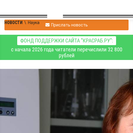
НОВОСТИ
\
Наука
Прислать новость
ФОНД ПОДДЕРЖКИ САЙТА "КРАСРАБ.РУ":
с начала 2026 года читатели перечислили 32 800
рублей
Учёные ускоряют
создание устойчивых к
корневым гнилям
сортов овса с высокой
урожайностью