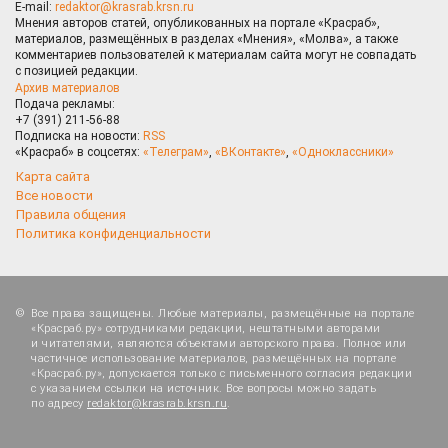
E-mail:
redaktor@krasrab.krsn.ru
Мнения авторов статей, опубликованных на портале «Красраб»,
материалов, размещённых в разделах «Мнения», «Молва», а также
комментариев пользователей к материалам сайта могут не совпадать
с позицией редакции.
Архив материалов
Подача рекламы:
+7 (391) 211-56-88
Подписка на новости:
RSS
«Красраб» в соцсетях:
«Телеграм»
,
«ВКонтакте»
,
«Одноклассники»
Карта сайта
Все новости
Правила общения
Политика конфиденциальности
Все права защищены. Любые материалы, размещённые на портале
«Красраб.ру» сотрудниками редакции, нештатными авторами
и читателями, являются объектами авторского права. Полное или
частичное использование материалов, размещённых на портале
«Красраб.ру», допускается только с письменного согласия редакции
с указанием ссылки на источник. Все вопросы можно задать
по адресу
redaktor@krasrab.krsn.ru
.