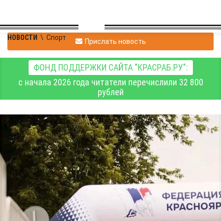
НОВОСТИ
\
Спорт
Прислать новость
ФОНД ПОДДЕРЖКИ САЙТА "КРАСРАБ.РУ":
с начала 2026 года читатели перечислили 32 800
рублей
Красноярские
триатлонисты –
призёры всероссийских
соревнований и этапа
Кубка страны