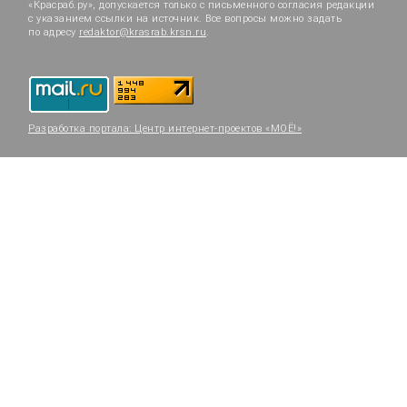
«Красраб.ру», допускается только с письменного согласия редакции
с указанием ссылки на источник. Все вопросы можно задать
по адресу
redaktor@krasrab.krsn.ru
.
Разработка портала:
Центр интернет-проектов «МОЁ!»