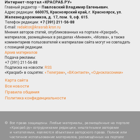
Интернет-портал «КРАСРАБ.РУ»
Главный редактор —
Павловский Владимир Евгеньевич.
Адрес редакции:
660075, Красноярский край, г. Красноярск, ул.
Железнодорожников, д. 17, пом. 9, оф. 615.
Телефон редакции:
+7 (391) 211-56-88
E-mail:
redaktor@krasrab.krsn.ru
Мнения авторов статей, опубликованных на портале «Красраб»,
материалов, размещённых в разделах «Мнения», «Молва», а также
комментариев пользователей к материалам сайта могут не совпадать
с позицией редакции.
Архив материалов
Подача рекламы:
+7 (391) 211-56-88
Подписка на новости:
RSS
«Красраб» в соцсетях:
«Телеграм»
,
«ВКонтакте»
,
«Одноклассники»
Карта сайта
Все новости
Правила общения
Политика конфиденциальности
Все права защищены. Любые материалы, размещённые на портале
«Красраб.ру» сотрудниками редакции, нештатными авторами
и читателями, являются объектами авторского права. Полное или
частичное использование материалов, размещённых на портале