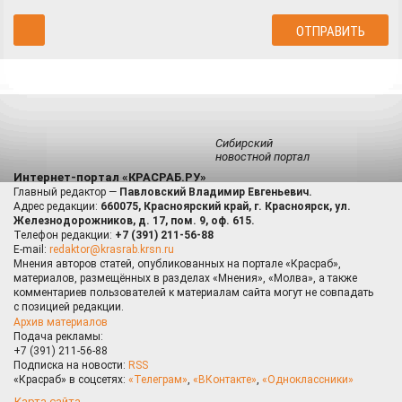
Сибирский
новостной портал
Интернет-портал «КРАСРАБ.РУ»
Главный редактор —
Павловский Владимир Евгеньевич.
Адрес редакции:
660075, Красноярский край, г. Красноярск, ул.
Железнодорожников, д. 17, пом. 9, оф. 615.
Телефон редакции:
+7 (391) 211-56-88
E-mail:
redaktor@krasrab.krsn.ru
Мнения авторов статей, опубликованных на портале «Красраб»,
материалов, размещённых в разделах «Мнения», «Молва», а также
комментариев пользователей к материалам сайта могут не совпадать
с позицией редакции.
Архив материалов
Подача рекламы:
+7 (391) 211-56-88
Подписка на новости:
RSS
«Красраб» в соцсетях:
«Телеграм»
,
«ВКонтакте»
,
«Одноклассники»
Карта сайта