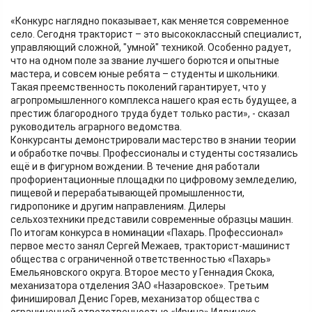
«Конкурс наглядно показывает, как меняется современное
село. Сегодня тракторист – это высококлассный специалист,
управляющий сложной, "умной" техникой. Особенно радует,
что на одном поле за звание лучшего борются и опытные
мастера, и совсем юные ребята – студенты и школьники.
Такая преемственность поколений гарантирует, что у
агропромышленного комплекса нашего края есть будущее, а
престиж благородного труда будет только расти», - сказал
руководитель аграрного ведомства.
Конкурсанты демонстрировали мастерство в знании теории
и обработке почвы. Профессионалы и студенты состязались
ещё и в фигурном вождении. В течение дня работали
профориентационные площадки по цифровому земледелию,
пищевой и перерабатывающей промышленности,
гидропонике и другим направлениям. Дилеры
сельхозтехники представили современные образцы машин.
По итогам конкурса в номинации «Пахарь. Профессионал»
первое место занял Сергей Межаев, тракторист-машинист
общества с ограниченной ответственностью «Пахарь»
Емельяновского округа. Второе место у Геннадия Скока,
механизатора отделения ЗАО «Назаровское». Третьим
финишировал Денис Горев, механизатор общества с