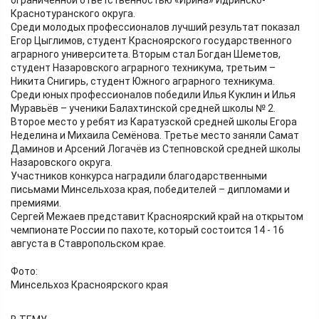
ограниченной ответственностью «Ирина» Идринско-
Краснотуранского округа.
Среди молодых профессионалов лучший результат показал
Егор Цыглимов, студент Красноярского государственного
аграрного университета. Вторым стал Богдан Шеметов,
студент Назаровского аграрного техникума, третьим –
Никита Снигирь, студент Южного аграрного техникума.
Среди юных профессионалов победили Илья Куклин и Илья
Муравьёв – ученики Балахтинской средней школы № 2.
Второе место у ребят из Каратузской средней школы Егора
Неделина и Михаила Семёнова. Третье место заняли Самат
Даминов и Арсений Логачёв из Степновской средней школы
Назаровского округа.
Участников конкурса наградили благодарственными
письмами Минсельхоза края, победителей – дипломами и
премиями.
Сергей Межаев представит Красноярский край на открытом
чемпионате России по пахоте, который состоится 14 - 16
августа в Ставропольском крае.
Фото:
Минсельхоз Красноярского края