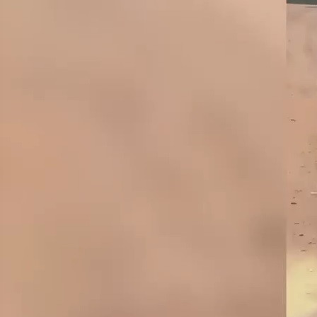
Природа
07.07.2026 14:50
385
2
Вчера в дежурную часть межмуниципального отдела МВД
России по Нижнеилимскому району Приангарья поступило
сообщение от жительницы Новой Игирмы. Женщина
рассказала, что в районе предприятия, расположенного на
окраине поселка, видела медведя.
На место выехали сотрудники МВД совместно с
представителями службы по охране и использованию
животного мира. В ходе патрулирования территории