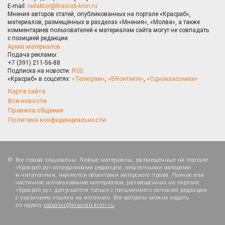
E-mail:
redaktor@krasrab.krsn.ru
Мнения авторов статей, опубликованных на портале «Красраб»,
материалов, размещённых в разделах «Мнения», «Молва», а также
комментариев пользователей к материалам сайта могут не совпадать
с позицией редакции.
Архив материалов
Подача рекламы:
+7 (391) 211-56-88
Подписка на новости:
RSS
«Красраб» в соцсетях:
«Телеграм»
,
«ВКонтакте»
,
«Одноклассники»
Карта сайта
Все новости
Правила общения
Политика конфиденциальности
Все права защищены. Любые материалы, размещённые на портале
«Красраб.ру» сотрудниками редакции, нештатными авторами
и читателями, являются объектами авторского права. Полное или
частичное использование материалов, размещённых на портале
«Красраб.ру», допускается только с письменного согласия редакции
с указанием ссылки на источник. Все вопросы можно задать
по адресу
redaktor@krasrab.krsn.ru
.