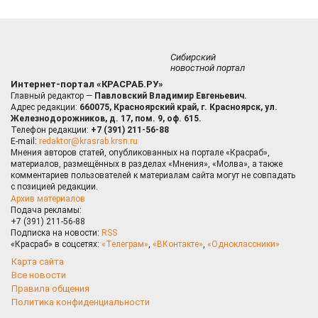
Сибирский
новостной портал
Интернет-портал «КРАСРАБ.РУ»
Главный редактор —
Павловский Владимир Евгеньевич.
Адрес редакции:
660075, Красноярский край, г. Красноярск, ул.
Железнодорожников, д. 17, пом. 9, оф. 615.
Телефон редакции:
+7 (391) 211-56-88
E-mail:
redaktor@krasrab.krsn.ru
Мнения авторов статей, опубликованных на портале «Красраб»,
материалов, размещённых в разделах «Мнения», «Молва», а также
комментариев пользователей к материалам сайта могут не совпадать
с позицией редакции.
Архив материалов
Подача рекламы:
+7 (391) 211-56-88
Подписка на новости:
RSS
«Красраб» в соцсетях:
«Телеграм»
,
«ВКонтакте»
,
«Одноклассники»
Карта сайта
Все новости
Правила общения
Политика конфиденциальности