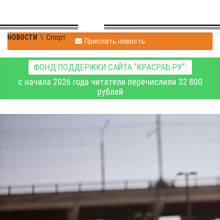
НОВОСТИ
\
Спорт
Прислать новость
ФОНД ПОДДЕРЖКИ САЙТА "КРАСРАБ.РУ":
с начала 2026 года читатели перечислили 32 800
рублей
Марафон
«Красноярские мосты»
впервые пройдёт в
краевом центре