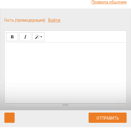
Правила общения
Гость
(премодерация)
Войти