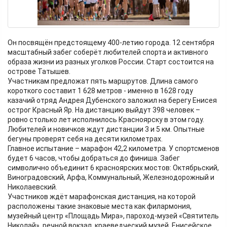
Он посвящён предстоящему 400-летию города. 12 сентября
масштабный забег соберёт любителей спорта и активного
образа жизни из разных уголков России. Старт состоится на
острове Татышев.
Участникам предложат пять маршрутов. Длина самого
короткого составит 1 628 метров - именно в 1628 году
казачий отряд Андрея Дубенского заложил на берегу Енисея
острог Красный Яр. На дистанцию выйдут 398 человек –
ровно столько лет исполнилось Красноярску в этом году.
Любителей и новичков ждут дистанции 3 и 5 км. Опытные
бегуны проверят себя на десяти километрах.
Главное испытание – марафон 42,2 километра. У спортсменов
будет 6 часов, чтобы добраться до финиша. Забег
символично объединит 6 красноярских мостов: Октябрьский,
Виноградовский, Арфа, Коммунальный, Железнодорожный и
Николаевский.
Участников ждёт марафонская дистанция, на которой
расположены такие знаковые места как филармония,
музейный центр «Площадь Мира», пароход-музей «Святитель
Николай», речной вокзал, краеведческий музей, Енисейское