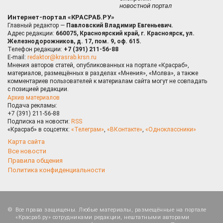
новостной портал
Интернет-портал «КРАСРАБ.РУ»
Главный редактор —
Павловский Владимир Евгеньевич.
Адрес редакции:
660075, Красноярский край, г. Красноярск, ул.
Железнодорожников, д. 17, пом. 9, оф. 615.
Телефон редакции:
+7 (391) 211-56-88
E-mail:
redaktor@krasrab.krsn.ru
Мнения авторов статей, опубликованных на портале «Красраб»,
материалов, размещённых в разделах «Мнения», «Молва», а также
комментариев пользователей к материалам сайта могут не совпадать
с позицией редакции.
Архив материалов
Подача рекламы:
+7 (391) 211-56-88
Подписка на новости:
RSS
«Красраб» в соцсетях:
«Телеграм»
,
«ВКонтакте»
,
«Одноклассники»
Карта сайта
Все новости
Правила общения
Политика конфиденциальности
Все права защищены. Любые материалы, размещённые на портале
«Красраб.ру» сотрудниками редакции, нештатными авторами