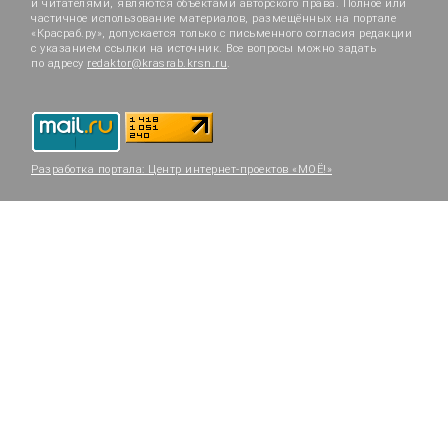
и читателями, являются объектами авторского права. Полное или
частичное использование материалов, размещённых на портале
«Красраб.ру», допускается только с письменного согласия редакции
с указанием ссылки на источник. Все вопросы можно задать
по адресу
redaktor@krasrab.krsn.ru
.
Разработка портала:
Центр интернет-проектов «МОЁ!»