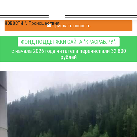
НОВОСТИ
\
Происшествия
Прислать новость
ФОНД ПОДДЕРЖКИ САЙТА "КРАСРАБ.РУ":
с начала 2026 года читатели перечислили 32 800
рублей
Из-за подъёма воды в
Сейбе перекрыт
участок автодороги
«Саяны» в Курагинском
округе