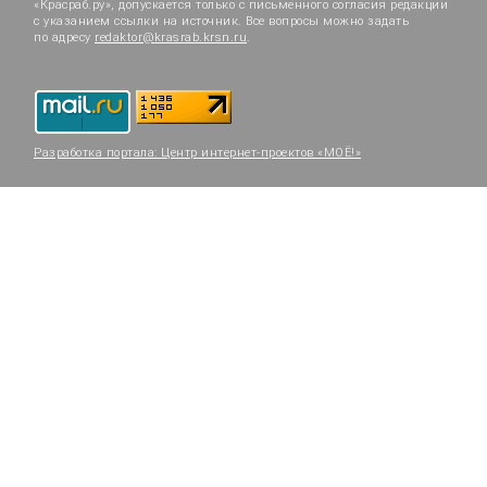
«Красраб.ру», допускается только с письменного согласия редакции
с указанием ссылки на источник. Все вопросы можно задать
по адресу
redaktor@krasrab.krsn.ru
.
Разработка портала:
Центр интернет-проектов «МОЁ!»