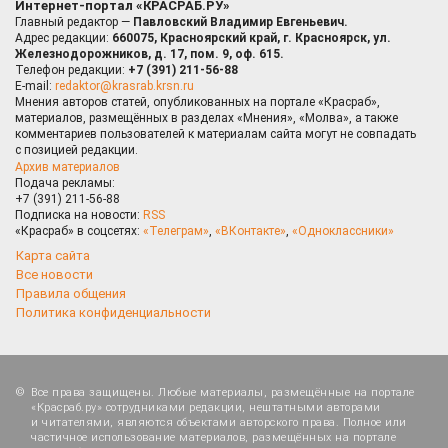
Интернет-портал «КРАСРАБ.РУ»
Главный редактор —
Павловский Владимир Евгеньевич.
Адрес редакции:
660075, Красноярский край, г. Красноярск, ул.
Железнодорожников, д. 17, пом. 9, оф. 615.
Телефон редакции:
+7 (391) 211-56-88
E-mail:
redaktor@krasrab.krsn.ru
Мнения авторов статей, опубликованных на портале «Красраб»,
материалов, размещённых в разделах «Мнения», «Молва», а также
комментариев пользователей к материалам сайта могут не совпадать
с позицией редакции.
Архив материалов
Подача рекламы:
+7 (391) 211-56-88
Подписка на новости:
RSS
«Красраб» в соцсетях:
«Телеграм»
,
«ВКонтакте»
,
«Одноклассники»
Карта сайта
Все новости
Правила общения
Политика конфиденциальности
Все права защищены. Любые материалы, размещённые на портале
«Красраб.ру» сотрудниками редакции, нештатными авторами
и читателями, являются объектами авторского права. Полное или
частичное использование материалов, размещённых на портале