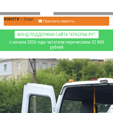
НОВОСТИ
\
Спорт
Прислать новость
ФОНД ПОДДЕРЖКИ САЙТА "КРАСРАБ.РУ":
с начала 2026 года читатели перечислили 32 800
рублей
В 19 округах
Красноярского края
появится новое
оборудование для
адаптивного спорта