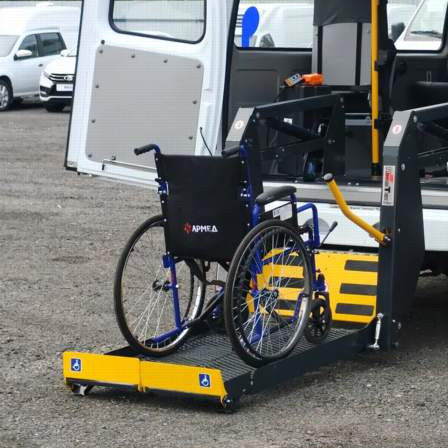
Спорт
03.06.2026 16:48
328
Фото:
ПромTEX
Более 22 миллионов рублей пойдёт на приобретение
транспорта, спортивного оборудования и инвентаря для
людей с ограничениями по здоровью. Деньги выделены из
бюджета Красноярского края.
А местах появятся тренажёры, спортивные снаряды,
специальные конструкции для тренировок, адаптированные
для использования людьми с инвалидностью, мячи, ракетки,