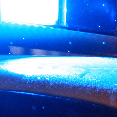
Происшествия
03.06.2026 11:57
503
Вчера вечером инспекторы ДПС Госавтоинспекции отдела
МВД России «Норильский» обратили внимание на
движущийся по улице Маслова мотоцикл ИЖ7108 без
государственных номеров. Водитель ехал в мотошлеме,
однако без специальной экипировки, за его спиной
находился пассажир.
Полицейские подали мотоциклисту сигнал об остановке,
который тот проигнорировал. Автоинспекторы начали
преследование.