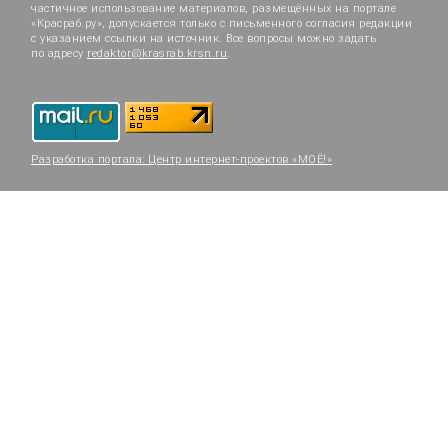
частичное использование материалов, размещённых на портале
«Красраб.ру», допускается только с письменного согласия редакции
с указанием ссылки на источник. Все вопросы можно задать
по адресу
redaktor@krasrab.krsn.ru
.
Разработка портала:
Центр интернет-проектов «МОЁ!»