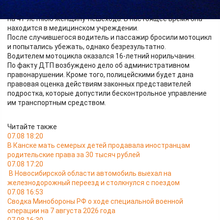
В попытке скрыться от сотрудников ОВД водитель, двигаясь
по городским улицам на высокой скорости, допустил наезд
на 41-летнюю женщину-пешехода. В настоящее время она
находится в медицинском учреждении.
После случившегося водитель и пассажир бросили мотоцикл
и попытались убежать, однако безрезультатно.
Водителем мотоцикла оказался 16-летний норильчанин.
По факту ДТП возбуждено дело об административном
правонарушении. Кроме того, полицейскими будет дана
правовая оценка действиям законных представителей
подростка, которые допустили бесконтрольное управление
им транспортным средством.
Читайте также
07.08 18:20
В Канске мать семерых детей продавала иностранцам
родительские права за 30 тысяч рублей
07.08 17:20
В Новосибирской области автомобиль выехал на
железнодорожный переезд и столкнулся с поездом
07.08 16:53
Сводка Минобороны РФ о ходе специальной военной
операции на 7 августа 2026 года