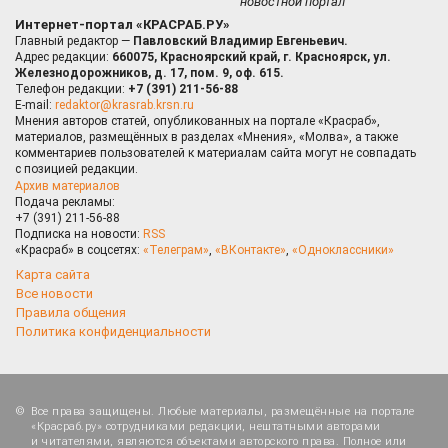
новостной портал
Интернет-портал «КРАСРАБ.РУ»
Главный редактор —
Павловский Владимир Евгеньевич.
Адрес редакции:
660075, Красноярский край, г. Красноярск, ул.
Железнодорожников, д. 17, пом. 9, оф. 615.
Телефон редакции:
+7 (391) 211-56-88
E-mail:
redaktor@krasrab.krsn.ru
Мнения авторов статей, опубликованных на портале «Красраб»,
материалов, размещённых в разделах «Мнения», «Молва», а также
комментариев пользователей к материалам сайта могут не совпадать
с позицией редакции.
Архив материалов
Подача рекламы:
+7 (391) 211-56-88
Подписка на новости:
RSS
«Красраб» в соцсетях:
«Телеграм»
,
«ВКонтакте»
,
«Одноклассники»
Карта сайта
Все новости
Правила общения
Политика конфиденциальности
Все права защищены. Любые материалы, размещённые на портале
«Красраб.ру» сотрудниками редакции, нештатными авторами
и читателями, являются объектами авторского права. Полное или