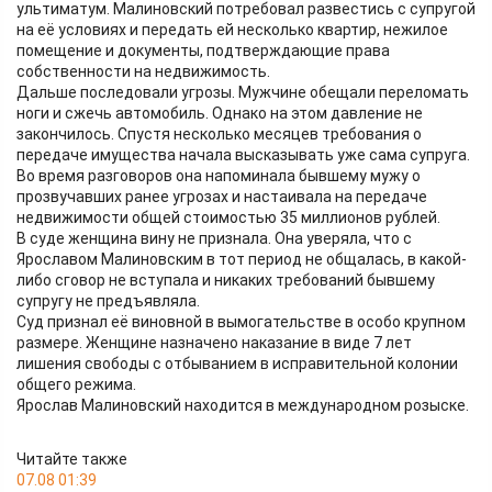
ультиматум. Малиновский потребовал развестись с супругой
на её условиях и передать ей несколько квартир, нежилое
помещение и документы, подтверждающие права
собственности на недвижимость.
Дальше последовали угрозы. Мужчине обещали переломать
ноги и сжечь автомобиль. Однако на этом давление не
закончилось. Спустя несколько месяцев требования о
передаче имущества начала высказывать уже сама супруга.
Во время разговоров она напоминала бывшему мужу о
прозвучавших ранее угрозах и настаивала на передаче
недвижимости общей стоимостью 35 миллионов рублей.
В суде женщина вину не признала. Она уверяла, что с
Ярославом Малиновским в тот период не общалась, в какой-
либо сговор не вступала и никаких требований бывшему
супругу не предъявляла.
Суд признал её виновной в вымогательстве в особо крупном
размере. Женщине назначено наказание в виде 7 лет
лишения свободы с отбыванием в исправительной колонии
общего режима.
Ярослав Малиновский находится в международном розыске.
Читайте также
07.08 01:39