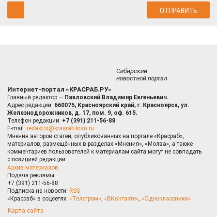
Сибирский
новостной портал
Интернет-портал «КРАСРАБ.РУ»
Главный редактор —
Павловский Владимир Евгеньевич.
Адрес редакции:
660075, Красноярский край, г. Красноярск, ул.
Железнодорожников, д. 17, пом. 9, оф. 615.
Телефон редакции:
+7 (391) 211-56-88
E-mail:
redaktor@krasrab.krsn.ru
Мнения авторов статей, опубликованных на портале «Красраб»,
материалов, размещённых в разделах «Мнения», «Молва», а также
комментариев пользователей к материалам сайта могут не совпадать
с позицией редакции.
Архив материалов
Подача рекламы:
+7 (391) 211-56-88
Подписка на новости:
RSS
«Красраб» в соцсетях:
«Телеграм»
,
«ВКонтакте»
,
«Одноклассники»
Карта сайта