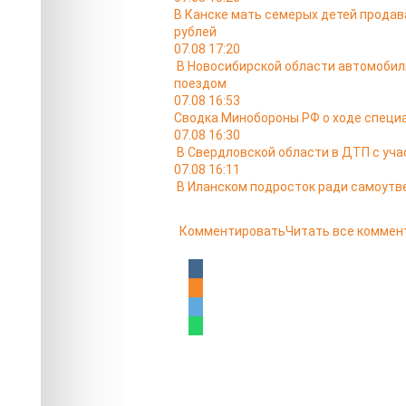
В Канске мать семерых детей продав
рублей
07.08 17:20
В Новосибирской области автомобил
поездом
07.08 16:53
Сводка Минобороны РФ о ходе специа
07.08 16:30
В Свердловской области в ДТП с уча
07.08 16:11
В Иланском подросток ради самоутв
Комментировать
Читать все коммен