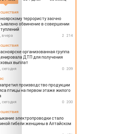
сшествия
ноярскому террористу заочно
ъявлено обвинение в совершении
ступлений
, вчера
2
214
сшествия
расноярске организованная группа
ценировала ДТП для получения
аховых выплат
, сегодня
0
209
ес
запретил производство продукции
яса птицы на первом этаже жилого
а
, сегодня
0
200
сшествия
ыкание электропроводки стало
иной гибели женщины в Алтайском