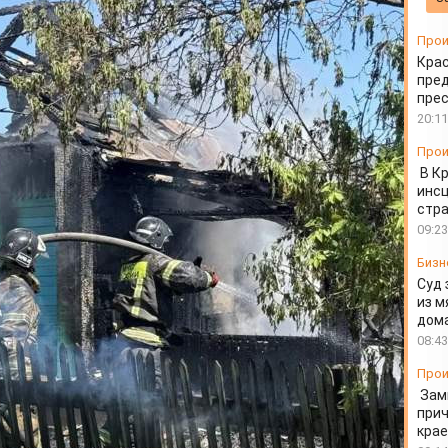
Прои
Крас
пред
пре
20:11
Прои
В К
инс
стр
09:23
Бизн
Суд 
из м
дом
08:43
Прои
Зам
прич
крае