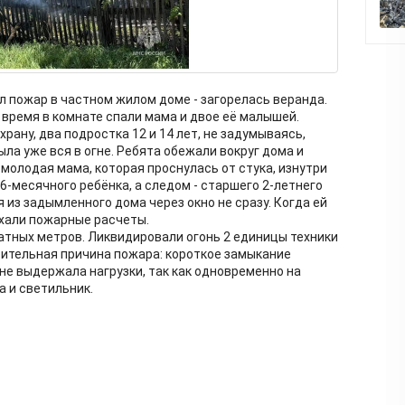
л пожар в частном жилом доме - загорелась веранда.
о время в комнате спали мама и двое её малышей.
ану, два подростка 12 и 14 лет, не задумываясь,
ла уже вся в огне. Ребята обежали вокруг дома и
 молодая мама, которая проснулась от стука, изнутри
6-месячного ребёнка, а следом - старшего 2-летнего
 из задымленного дома через окно не сразу. Когда ей
ехали пожарные расчеты.
тных метров. Ликвидировали огонь 2 единицы техники
арительная причина пожара: короткое замыкание
 не выдержала нагрузки, так как одновременно на
 и светильник.