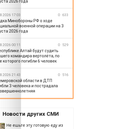
уста 2026 года
8.2026 17:03
0
633
дка Минобороны РФ о ходе
циальной военной операции на 3
уста 2026 года
8.2026 00:11
0
529
еспублике Алтай будут судить
шего командира вертолёта, по
е которого погибли 6 человек
8.2026 21:43
0
516
емеровской области в ДТП
ибли 3 человека и пострадала
овершеннолетняя
Новости других СМИ
Не ешьте эту готовую еду из