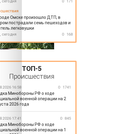
, сегодня
0
171
сшествия
ороде Омске произошло ДТП, в
ром пострадали семь пешеходов и
тель легковушки
, сегодня
0
168
ТОП-5
Происшествия
8.2026 16:58
0
1741
дка Минобороны РФ о ходе
циальной военной операции на 2
уста 2026 года
8.2026 17:41
0
845
дка Минобороны РФ о ходе
циальной военной операции на 1