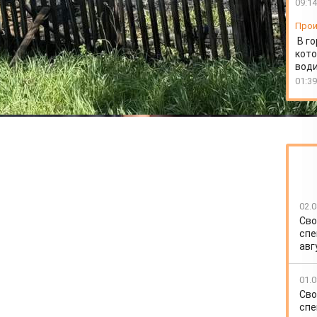
09:14
Прои
В г
кото
води
01:39
02.0
Сво
спе
авг
01.0
Сво
спе