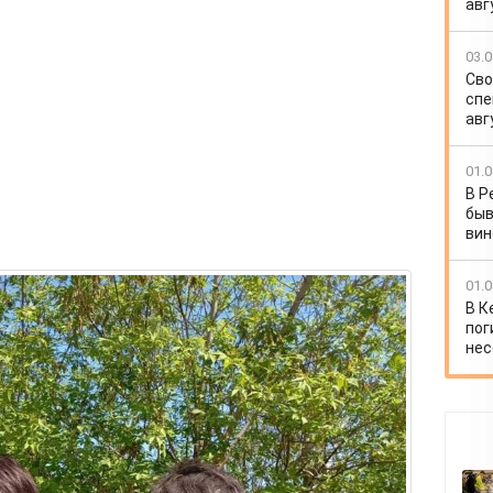
авг
03.0
Сво
спе
авг
01.0
В Р
быв
вин
01.0
В К
пог
нес