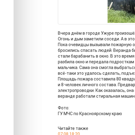
Вчера днём в городе Ужуре произошё
Огонь и дым заметили соседи. А в эт
Пока очевидцы вызывали пожарную охр
бросились спасать людей. Веранда бы
стали барабанить в окно. В это время
разбила окно и передала подросткам 
мальчика. Сама она смогла выбраться
всё-таки это удалось сделать, подъ
Площадь пожара составила 80 квадра
и 8 человек личного состава. Предв
электропроводки. Как оказалась, она
веранде работали стиральная машина
Фото:
ГУ МЧС по Красноярскому краю
Читайте также
07.08 18:20