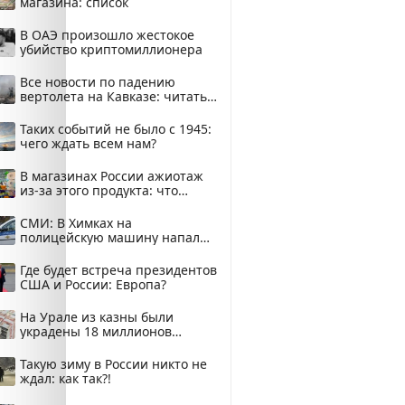
магазина: список
В ОАЭ произошло жестокое
убийство криптомиллионера
Все новости по падению
вертолета на Кавказе: читать
здесь
Таких событий не было с 1945:
чего ждать всем нам?
В магазинах России ажиотаж
из-за этого продукта: что
купить?
СМИ: В Химках на
полицейскую машину напали
и подожгли.
Где будет встреча президентов
США и России: Европа?
На Урале из казны были
украдены 18 миллионов
рублей
Такую зиму в России никто не
ждал: как так?!