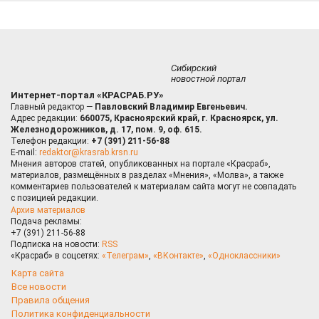
Сибирский
новостной портал
Интернет-портал «КРАСРАБ.РУ»
Главный редактор —
Павловский Владимир Евгеньевич.
Адрес редакции:
660075, Красноярский край, г. Красноярск, ул.
Железнодорожников, д. 17, пом. 9, оф. 615.
Телефон редакции:
+7 (391) 211-56-88
E-mail:
redaktor@krasrab.krsn.ru
Мнения авторов статей, опубликованных на портале «Красраб»,
материалов, размещённых в разделах «Мнения», «Молва», а также
комментариев пользователей к материалам сайта могут не совпадать
с позицией редакции.
Архив материалов
Подача рекламы:
+7 (391) 211-56-88
Подписка на новости:
RSS
«Красраб» в соцсетях:
«Телеграм»
,
«ВКонтакте»
,
«Одноклассники»
Карта сайта
Все новости
Правила общения
Политика конфиденциальности