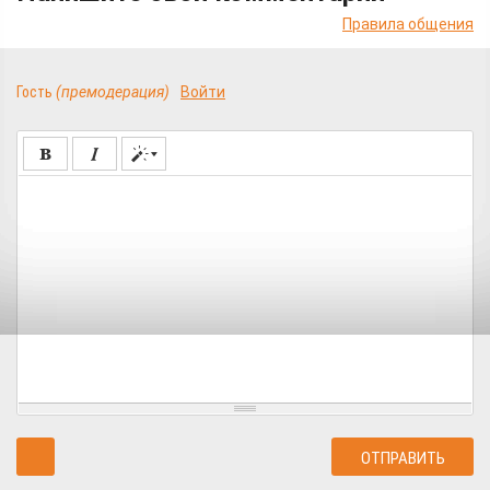
Правила общения
Гость
(премодерация)
Войти