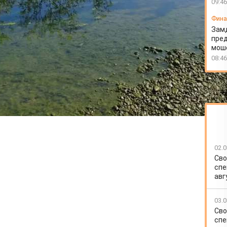
09:46
Фин
Зам
пред
моше
08:46
02.0
Сво
спе
авг
03.0
Сво
спе