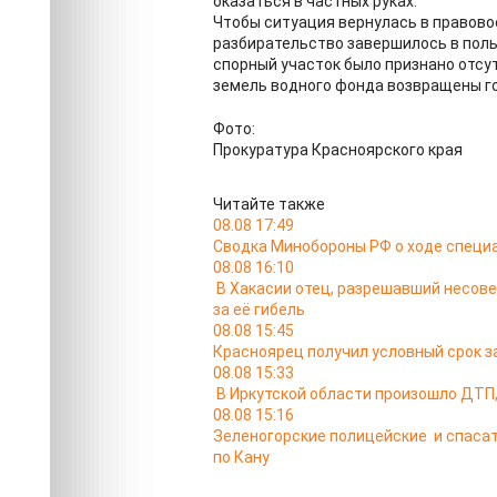
оказаться в частных руках.
Чтобы ситуация вернулась в правовое
разбирательство завершилось в поль
спорный участок было признано отсу
земель водного фонда возвращены г
Фото:
Прокуратура Красноярского края
Читайте также
08.08 17:49
Сводка Минобороны РФ о ходе специа
08.08 16:10
В Хакасии отец, разрешавший несов
за её гибель
08.08 15:45
Красноярец получил условный срок за
08.08 15:33
В Иркутской области произошло ДТП,
08.08 15:16
Зеленогорские полицейские и спасат
по Кану