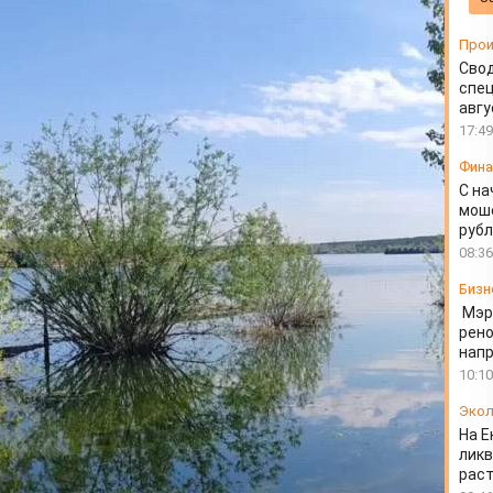
Прои
Свод
спец
авгу
17:49
Фин
С на
моше
руб
08:36
Бизн
Мэр
рено
напр
10:10
Экол
На Е
ликв
раст