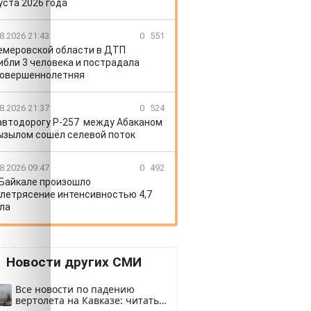
уста 2026 года
8.2026 21:43
0
551
емеровской области в ДТП
ибли 3 человека и пострадала
овершеннолетняя
8.2026 21:37
0
524
автодорогу Р-257 между Абаканом
ызылом сошёл селевой поток
8.2026 09:47
0
492
 Байкале произошло
летрясение интенсивностью 4,7
ла
Новости других СМИ
Все новости по падению
вертолета на Кавказе: читать