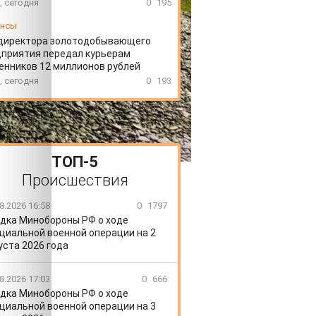
, сегодня
0
195
ансы
директора золотодобывающего
приятия передал курьерам
нников 12 миллионов рублей
, сегодня
0
193
ТОП-5
Происшествия
8.2026 16:58
0
1797
дка Минобороны РФ о ходе
циальной военной операции на 2
уста 2026 года
8.2026 17:03
0
666
дка Минобороны РФ о ходе
циальной военной операции на 3