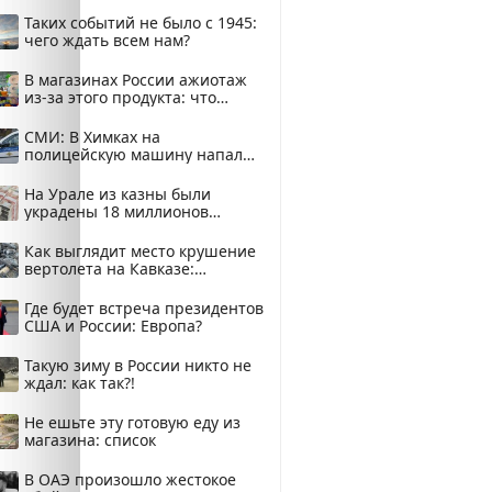
здесь
Таких событий не было с 1945:
чего ждать всем нам?
В магазинах России ажиотаж
из-за этого продукта: что
купить?
СМИ: В Химках на
полицейскую машину напали
и подожгли.
На Урале из казны были
украдены 18 миллионов
рублей
Как выглядит место крушение
вертолета на Кавказе:
смотреть
Где будет встреча президентов
США и России: Европа?
Такую зиму в России никто не
ждал: как так?!
Не ешьте эту готовую еду из
магазина: список
В ОАЭ произошло жестокое