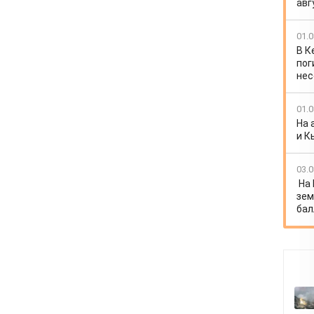
авг
01.0
В К
пог
нес
01.0
На 
и К
03.0
На
зем
бал