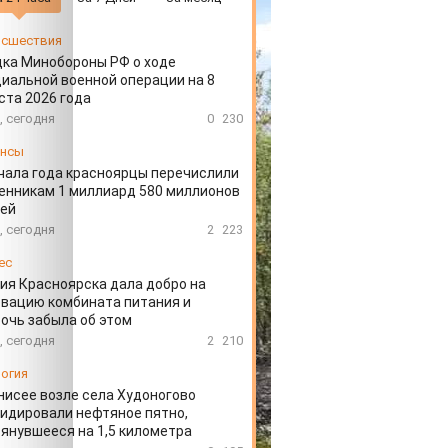
сшествия
ка Минобороны РФ о ходе
иальной военной операции на 8
ста 2026 года
, сегодня
0
230
ансы
чала года красноярцы перечислили
нникам 1 миллиард 580 миллионов
лей
, сегодня
2
223
ес
ия Красноярска дала добро на
вацию комбината питания и
очь забыла об этом
, сегодня
2
210
огия
нисее возле села Худоногово
идировали нефтяное пятно,
янувшееся на 1,5 километра