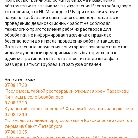
При рассмотрении жалоб жителей дома и выяснении
обстоятельств специалисты управления Роспотребнадзора
установили, что ИП Медведев Р. Б. при оказании услуги
нарушил требования санитарного законодательства к
проведению дезинсекционных работ: не соблюдал
технологию приготовления рабочих растворов для
обработки, не информировал заказчика о правилах
безопасности до и после проведения работ и так далее.
За выявленные нарушения санитарного законодательства
индивидуапльный предприниматель был привлечён к
административной ответственности в виде штрафа в
размере 10 тысяч рублей. Штраф уже оплачен.
Читайте также
07.08 17:30
После масштабной реставрации открылся храм Параскевы
Пятницы в селе Барабаново
07.08 12:30
Купальный сезон в соседней Хакасии близится к завершению
07.08 12:10
Установкой главной городской ёлки в Красноярске займётся
фирма из Санкт-Петербурга
07.08 10:35