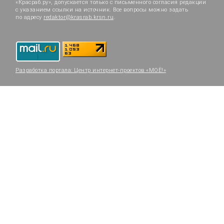
«Красраб.ру», допускается только с письменного согласия редакции
с указанием ссылки на источник. Все вопросы можно задать
по адресу
redaktor@krasrab.krsn.ru
.
Разработка портала:
Центр интернет-проектов «МОЁ!»