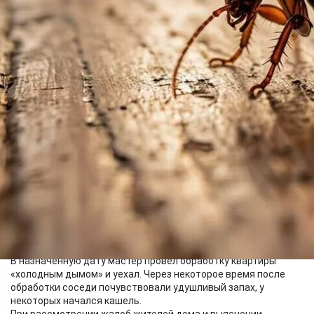
Общество
03.06.2026 08:30
331
Изображение создано нейросетью
В Зеленогорске хозяйка одной из квартир многоквартирного
дома на улице Бортникова решила провести обработку от
тараканов. С исполнителем работ она связалась по номеру
телефона, указанному в рекламе.
В назначенную дату мастер провёл обработку квартиры
«холодным дымом» и уехал. Через некоторое время после
обработки соседи почувствовали удушливый запах, у
некоторых начался кашель.