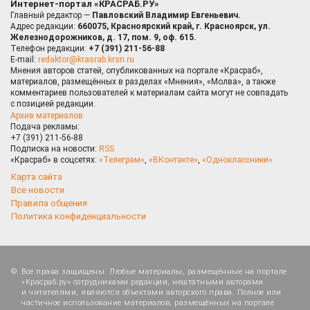
Интернет-портал «КРАСРАБ.РУ»
Главный редактор —
Павловский Владимир Евгеньевич.
Адрес редакции:
660075, Красноярский край, г. Красноярск, ул.
Железнодорожников, д. 17, пом. 9, оф. 615.
Телефон редакции:
+7 (391) 211-56-88
E-mail:
redaktor@krasrab.krsn.ru
Мнения авторов статей, опубликованных на портале «Красраб»,
материалов, размещённых в разделах «Мнения», «Молва», а также
комментариев пользователей к материалам сайта могут не совпадать
с позицией редакции.
Архив материалов
Подача рекламы:
+7 (391) 211-56-88
Подписка на новости:
RSS
«Красраб» в соцсетях:
«Телеграм»
,
«ВКонтакте»
,
«Одноклассники»
Карта сайта
Все новости
Правила общения
Политика конфиденциальности
Все права защищены. Любые материалы, размещённые на портале
«Красраб.ру» сотрудниками редакции, нештатными авторами
и читателями, являются объектами авторского права. Полное или
частичное использование материалов, размещённых на портале