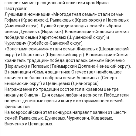
говорит министр социальной политики края Ирина
Пастухова:
Лучшими в номинации «Многодетная семья» стали семьи
Гофман (Красноярск), Рыжаковых (Красноярск) и Насоновых
(Ачинский округ). Лучшей среди молодых семей выбрали
семью Дунаевых (Норильск). В номинации «Сельская семья»
победили семьи Харитоновых (Шушенский округ) и
Чурилович (Ирбейско-Саянский округ).
«Золотыми семьями» стали семьи Живаевых (Шарыповский
округ) и Шороховых (Шушенский округ). В номинации «Семья -
хранитель традиций» победа досталась семьям Вирченко
(Норильск) и Поповых (Таймырский Долгано-Ненецкий округ).
В номинации «Семья защитника Отечества» наибольшее
количество баллов набрали семьи Анашкиных (Северо-
Енисейский округ) и Целищевых (Дивногорск).
Награждение по традиции состоится в краевом центре
накануне 8 июля - Дня семьи, любви и верности. Победители
получат денежные призы и книгу с историями всех семей-
финалистов.
На всероссийский этап конкурса направят заявки от шести
семей: Рыжаковых, Дунаевых, Чурилович, Живаевых,
Вирченко и Целищевых.