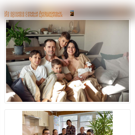
Из архива семьи Анашкиных
Из архива семьи Целищевых