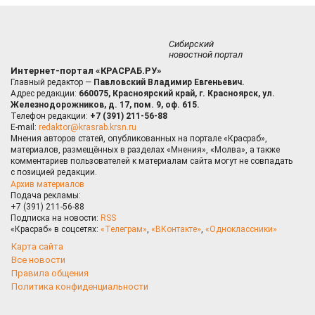
Сибирский
новостной портал
Интернет-портал «КРАСРАБ.РУ»
Главный редактор —
Павловский Владимир Евгеньевич.
Адрес редакции:
660075, Красноярский край, г. Красноярск, ул.
Железнодорожников, д. 17, пом. 9, оф. 615.
Телефон редакции:
+7 (391) 211-56-88
E-mail:
redaktor@krasrab.krsn.ru
Мнения авторов статей, опубликованных на портале «Красраб»,
материалов, размещённых в разделах «Мнения», «Молва», а также
комментариев пользователей к материалам сайта могут не совпадать
с позицией редакции.
Архив материалов
Подача рекламы:
+7 (391) 211-56-88
Подписка на новости:
RSS
«Красраб» в соцсетях:
«Телеграм»
,
«ВКонтакте»
,
«Одноклассники»
Карта сайта
Все новости
Правила общения
Политика конфиденциальности