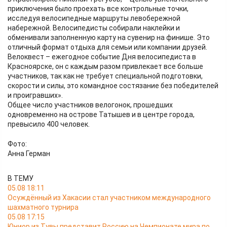
приключения было проехать все контрольные точки,
исследуя велосипедные маршруты левобережной
набережной. Велосипедисты собирали наклейки и
обменивали заполненную карту на сувенир на финише. Это
отличный формат отдыха для семьи или компании друзей.
Велоквест – ежегодное событие Дня велосипедиста в
Красноярске, он с каждым разом привлекает все больше
участников, так как не требует специальной подготовки,
скорости и силы, это командное состязание без победителей
и проигравших».
Общее число участников велогонок, прошедших
одновременно на острове Татышев и в центре города,
превысило 400 человек.
Фото:
Анна Герман
В ТЕМУ
05.08 18:11
Осуждённый из Хакасии стал участником международного
шахматного турнира
05.08 17:15
Юниор из Тувы представит Россию на Чемпионате мира по