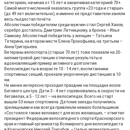
категориях, начиная от 15 лет и заканчивая категорией 70+.
Самой многочисленной оказалась группа «23 года и старше»
(до 49 лет включительно), и именно её представители заняли
весь пьедестал почёта.
Абсолютным победителем среди мужчин стал Сергей Хазов,
серебро досталось Дмитрию Летницкому, а бронза – Илье
Самкову. Абсолютный победитель у женщин – Татьяна
Тетерина, на втором месте Елена Прокофьева, на третьем –
Анна Григорьева.
Ветераны велоспорта (старше 70 лет) тоже показали на 20-
километровой дистанции отличные результаты и
вдохновляющий пример активного долголетия.
Велосипедисты в возрасте 10 - 14 лет, воспитанники
спортивных секций, проехали укороченную дистанцию в 10
км.
Не менее интересно проходил праздник на площадке возле
Бегового центра. Дети 3 - 4 лет соревновались в скорости на
беговелах, а 5 - 12 лет – на велосипедах. Всего на старт
вышли 53 юных спортсмена. Детские заезды получились
зрелищными и как всегда привлекли немало болельщиков.
«Состоялся также велоквест для всех желающих, – отметил
президент Федерации велосипедного спорта Красноярского
края и главный организатор Всемирного дня велосипедиста
в Красноярске Николай Трегубов, – Целью увлекательного