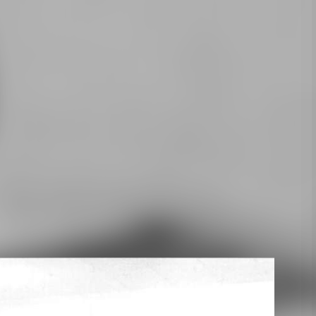
м Л. Я. Турдагина, диктор-переводчик национальной
сделано в 80-х годах, тогда в Дудинку приезжала
о, как развивается язык представителей
 нганасан.