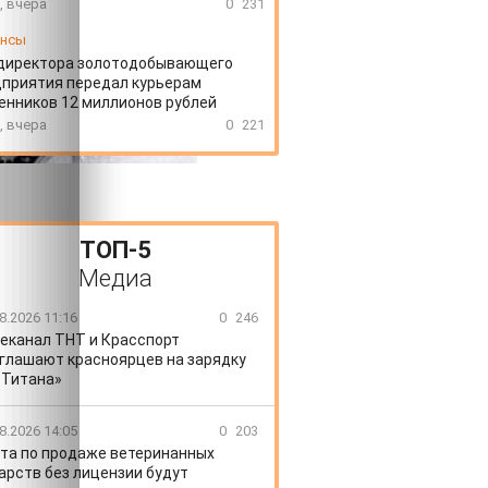
, вчера
0
231
ансы
директора золотодобывающего
приятия передал курьерам
нников 12 миллионов рублей
, вчера
0
221
ТОП-5
Медиа
8.2026 11:16
0
246
еканал ТНТ и Красспорт
глашают красноярцев на зарядку
«Титана»
8.2026 14:05
0
203
та по продаже ветеринанных
арств без лицензии будут