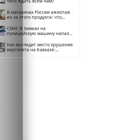
чего ждать всем нам?
В магазинах России ажиотаж
из-за этого продукта: что
купить?
СМИ: В Химках на
полицейскую машину напали
и подожгли.
Как выглядит место крушение
вертолета на Кавказе:
смотреть