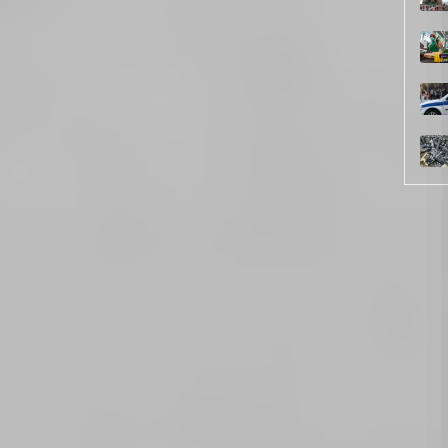
вкиназа пультом звукозаписывающей аппаратуры