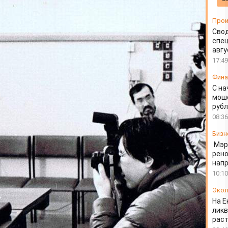
Прои
Свод
спец
авгу
17:49
Фин
С на
моше
руб
08:36
Бизн
Мэр
рено
напр
10:10
Экол
На Е
ликв
раст