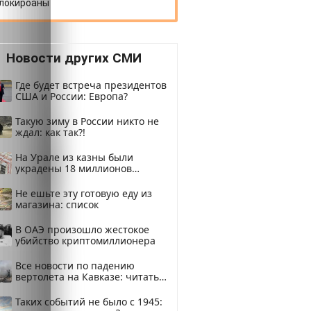
локироаны
Новости других СМИ
Где будет встреча президентов
США и России: Европа?
Такую зиму в России никто не
ждал: как так?!
На Урале из казны были
украдены 18 миллионов
рублей
Не ешьте эту готовую еду из
магазина: список
В ОАЭ произошло жестокое
убийство криптомиллионера
Все новости по падению
вертолета на Кавказе: читать
здесь
Таких событий не было с 1945: