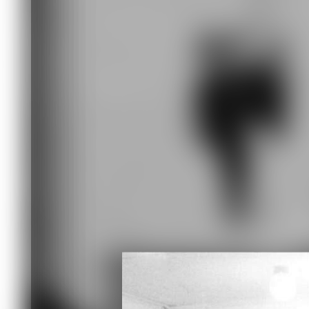
Большая аппаратная студия, за столо
редакции (нганасанский язык). Фото 
делегация из Японии, их интересовал
малочисленной народности Таймыра -