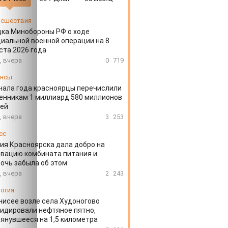
сшествия
ка Минобороны РФ о ходе
иальной военной операции на 8
ста 2026 года
, вчера
0
719
ансы
чала года красноярцы перечислили
нникам 1 миллиард 580 миллионов
лей
, вчера
3
253
ес
ия Красноярска дала добро на
вацию комбината питания и
очь забыла об этом
, вчера
2
243
огия
нисее возле села Худоногово
идировали нефтяное пятно,
янувшееся на 1,5 километра