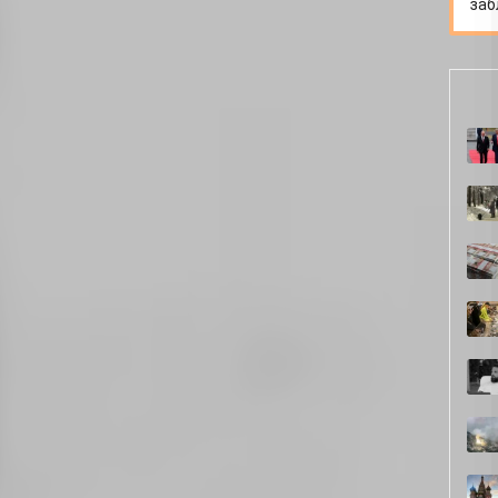
заб
лим за монтажным столом