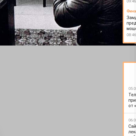
09:46
Фин
Зам
пред
моше
08:46
ервой декады двухтысячных размещалась
05.0
Тел
при
от 
06.0
Сай
лек