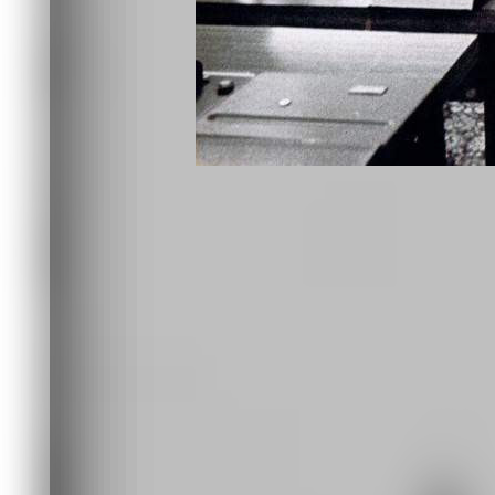
Здание, где с 1984 года до конца п
радиоредакция