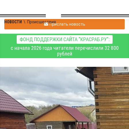
НОВОСТИ
\
Происшествия
Прислать новость
ФОНД ПОДДЕРЖКИ САЙТА "КРАСРАБ.РУ":
с начала 2026 года читатели перечислили 32 800
рублей
Краевые спасатели
продолжают работать в
населённых пунктах,
пострадавших от
паводка