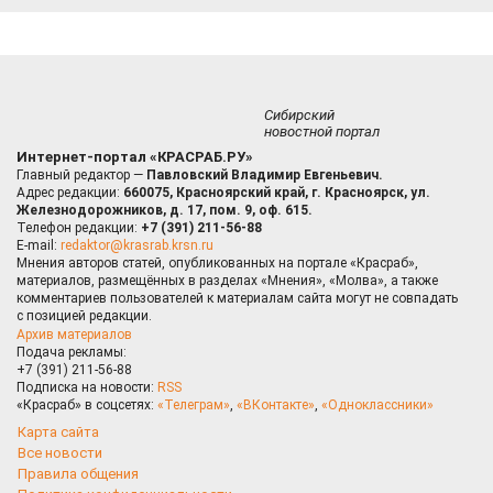
Сибирский
новостной портал
Интернет-портал «КРАСРАБ.РУ»
Главный редактор —
Павловский Владимир Евгеньевич.
Адрес редакции:
660075, Красноярский край, г. Красноярск, ул.
Железнодорожников, д. 17, пом. 9, оф. 615.
Телефон редакции:
+7 (391) 211-56-88
E-mail:
redaktor@krasrab.krsn.ru
Мнения авторов статей, опубликованных на портале «Красраб»,
материалов, размещённых в разделах «Мнения», «Молва», а также
комментариев пользователей к материалам сайта могут не совпадать
с позицией редакции.
Архив материалов
Подача рекламы:
+7 (391) 211-56-88
Подписка на новости:
RSS
«Красраб» в соцсетях:
«Телеграм»
,
«ВКонтакте»
,
«Одноклассники»
Карта сайта
Все новости
Правила общения