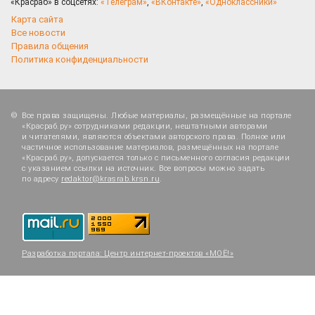
«Красраб» в соцсетях:
«Телеграм»
,
«ВКонтакте»
,
«Одноклассники»
Карта сайта
Все новости
Правила общения
Политика конфиденциальности
Все права защищены. Любые материалы, размещённые на портале
«Красраб.ру» сотрудниками редакции, нештатными авторами
и читателями, являются объектами авторского права. Полное или
частичное использование материалов, размещённых на портале
«Красраб.ру», допускается только с письменного согласия редакции
с указанием ссылки на источник. Все вопросы можно задать
по адресу
redaktor@krasrab.krsn.ru
.
Разработка портала:
Центр интернет-проектов «МОЁ!»