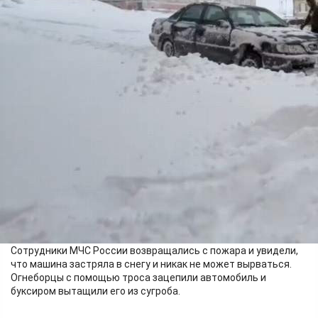
Происшествия
08.05.2026 22:38
551
Сегодня в Норильске был сильный снегопад, который
парализовал движение транспорта во дворах.
Дежурный караул 40-й пожарно-спасательной части района
Талнах Норильска помог водителю легкового автомобиля.
Сотрудники МЧС России возвращались с пожара и увидели,
что машина застряла в снегу и никак не может вырваться.
Огнеборцы с помощью троса зацепили автомобиль и
буксиром вытащили его из сугроба.