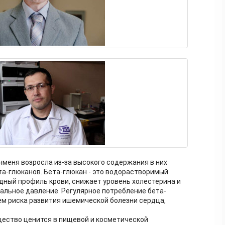
чменя возросла из-за высокого содержания в них
та-глюканов. Бета-глюкан - это водорастворимый
дный профиль крови, снижает уровень холестерина и
иальное давление. Регулярное потребление бета-
м риска развития ишемической болезни сердца,
щество ценится в пищевой и косметической