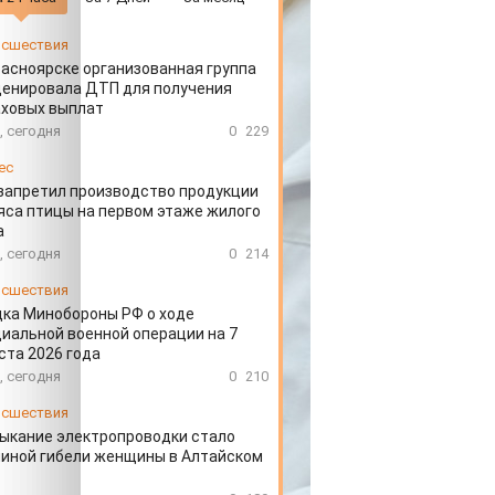
сшествия
расноярске организованная группа
ценировала ДТП для получения
аховых выплат
, сегодня
0
229
ес
запретил производство продукции
яса птицы на первом этаже жилого
а
, сегодня
0
214
сшествия
ка Минобороны РФ о ходе
иальной военной операции на 7
ста 2026 года
, сегодня
0
210
сшествия
ыкание электропроводки стало
иной гибели женщины в Алтайском