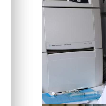
бета-глюканов
Наука
09.05.2026 12:52
403