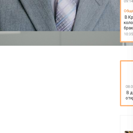
09:14
Общ
В К
коло
бра
10:35
08.0
В д
отк