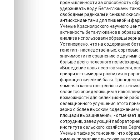
промышленности за способность обр
удерживать воду. Бета-глюканы так
свободные радикалы и снижая окисли
антиоксидантами для пищевой и фа
Учёные Красноярского научного цен
активность бета-глюканов в образца
анализа использовали образцы зерна
Установлено, что на содержание бет
генотип - наследственные, сортовые
значимости по сравнению с другими 
больше всего полезного полисахарида
«Выведение новых сортов ячменя, ос
приоритетными для развития аграрно
фармацевтической базы. Проведённа
ячменя в качестве ценного источник
является определяющим в накоплении
возможности для селекционной рабо
селекционного улучшения этого приз
зерно с более высоким содержанием
площади выращивания», - отмечает д
сотрудник, заведующий лабораторие
института сельского хозяйства Серг
Учёные также установили, что образ
ячменя проявляют высокую антиокси