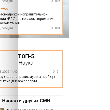
, сегодня
0
189
ество
расноярской исправительной
нии № 17 состоялась церемония
косочетания
, сегодня
0
188
ТОП-5
Наука
8.2026 14:40
0
5
вух красноярских музеях пройдут
рытые дни археологии
Новости других СМИ