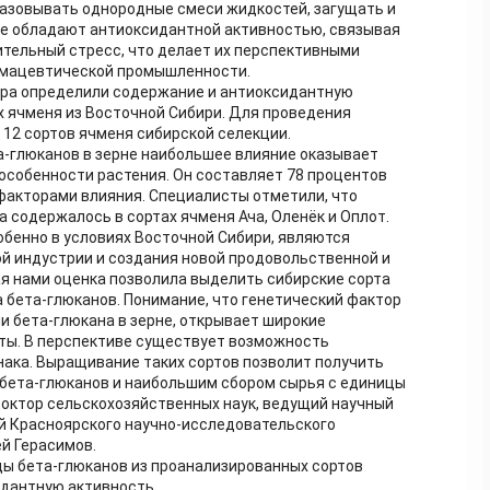
азовывать однородные смеси жидкостей, загущать и
же обладают антиоксидантной активностью, связывая
тельный стресс, что делает их перспективными
рмацевтической промышленности.
тра определили содержание и антиоксидантную
х ячменя из Восточной Сибири. Для проведения
 12 сортов ячменя сибирской селекции.
а-глюканов в зерне наибольшее влияние оказывает
 особенности растения. Он составляет 78 процентов
факторами влияния. Специалисты отметили, что
 содержалось в сортах ячменя Ача, Оленёк и Оплот.
обенно в условиях Восточной Сибири, являются
й индустрии и создания новой продовольственной и
я нами оценка позволила выделить сибирские сорта
а бета-глюканов. Понимание, что генетический фактор
 бета-глюкана в зерне, открывает широкие
ты. В перспективе существует возможность
нака. Выращивание таких сортов позволит получить
 бета-глюканов и наибольшим сбором сырья с единицы
октор сельскохозяйственных наук, ведущий научный
й Красноярского научно-исследовательского
ей Герасимов.
цы бета-глюканов из проанализированных сортов
дантную активность.