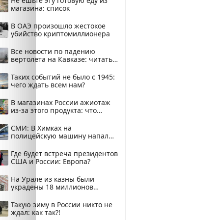
Не ешьте эту готовую еду из
магазина: список
В ОАЭ произошло жестокое
убийство криптомиллионера
Все новости по падению
вертолета на Кавказе: читать
здесь
Таких событий не было с 1945:
чего ждать всем нам?
В магазинах России ажиотаж
из-за этого продукта: что
купить?
СМИ: В Химках на
полицейскую машину напали
и подожгли.
Где будет встреча президентов
США и России: Европа?
На Урале из казны были
украдены 18 миллионов
рублей
Такую зиму в России никто не
ждал: как так?!