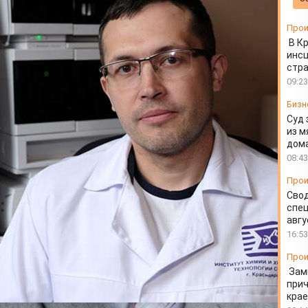
Прои
В К
инс
стр
09:23
Бизн
Суд 
из м
дом
08:43
Прои
Свод
спец
авгу
16:53
Прои
Зам
прич
крае