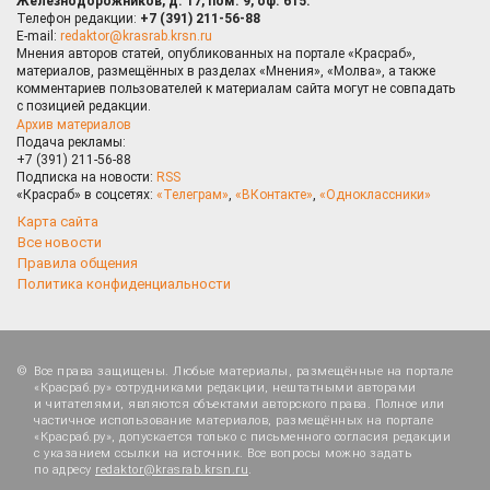
Железнодорожников, д. 17, пом. 9, оф. 615.
Телефон редакции:
+7 (391) 211-56-88
E-mail:
redaktor@krasrab.krsn.ru
Мнения авторов статей, опубликованных на портале «Красраб»,
материалов, размещённых в разделах «Мнения», «Молва», а также
комментариев пользователей к материалам сайта могут не совпадать
с позицией редакции.
Архив материалов
Подача рекламы:
+7 (391) 211-56-88
Подписка на новости:
RSS
«Красраб» в соцсетях:
«Телеграм»
,
«ВКонтакте»
,
«Одноклассники»
Карта сайта
Все новости
Правила общения
Политика конфиденциальности
Все права защищены. Любые материалы, размещённые на портале
«Красраб.ру» сотрудниками редакции, нештатными авторами
и читателями, являются объектами авторского права. Полное или
частичное использование материалов, размещённых на портале
«Красраб.ру», допускается только с письменного согласия редакции
с указанием ссылки на источник. Все вопросы можно задать
по адресу
redaktor@krasrab.krsn.ru
.