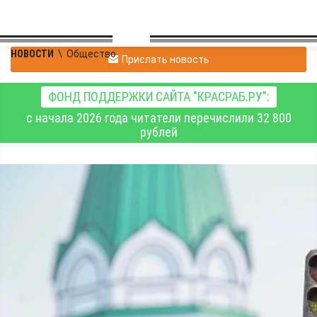
НОВОСТИ
\
Общество
Прислать новость
ФОНД ПОДДЕРЖКИ САЙТА "КРАСРАБ.РУ":
с начала 2026 года читатели перечислили 32 800
рублей
В Красноярске появился
бронзовый
госавтоинспектор
Суслин рядом со
светофором