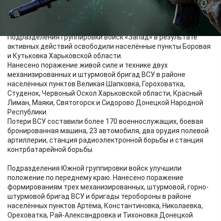
Противник потерял свыше 180 военнослужащих, боевую
бронированную машину и 11 автомобилей.
Подразделения группировки войск «Запад» в результате
активных действий освободили населённые пункты Боровая
и Кутьковка Харьковской области.
Нанесено поражение живой силе и технике двух
механизированных и штурмовой бригад ВСУ в районе
населённых пунктов Великая Шапковка, Гороховатка,
Студенок, Червоный Оскол Харьковской области, Красный
Лиман, Маяки, Святогорск и Сидорово Донецкой Народной
Республики.
Потери ВСУ составили более 170 военнослужащих, боевая
бронированная машина, 23 автомобиля, два орудия полевой
артиллерии, станция радиоэлектронной борьбы и станция
контрбатарейной борьбы.
Подразделения Южной группировки войск улучшили
положение по переднему краю. Нанесено поражение
формированиям трех механизированных, штурмовой, горно-
штурмовой бригад ВСУ и бригады теробороны в районе
населённых пунктов Артёма, Константиновка, Николаевка,
Ореховатка, Рай-Александровка и Тихоновка Донецкой