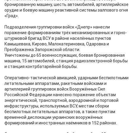
бронированную машину, шесть автомобилей, артиллерийское
орудие и боевую машину реактивной системы залпового огня
«Град».
Подразделения группировки войск «Днепр» нанесли
поражение формированиям трёх механизированных и горно-
штурмовой бригад ВСУ в районе населённых пунктов
Камышеваха, Кирово, Малокатериновка, Одаровка и
Преображенка Запорожской области.
Уничтожены до 65 военнослужащих, боевая бронированная
машина, 15 автомобилей, станция радиоэлектронной борьбы
и станция контрбатарейной борьбы.
Оперативно-тактической авиацией, ударными беспилотными
летательными аппаратами, ракетными войсками и
артиллерией группировок войск Вооружённых Сил
Российской Федерации нанесено поражение объектам
энергетической, транспортной, аэродромной и портовой
инфраструктуры, используемых ВСУ, местам сборки
беспилотных летательных аппаратов, а также пунктам
временной дислокации украинских вооружённых
формирований и иностранных наёмников в 152 районах.