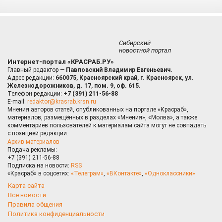
Сибирский
новостной портал
Интернет-портал «КРАСРАБ.РУ»
Главный редактор —
Павловский Владимир Евгеньевич.
Адрес редакции:
660075, Красноярский край, г. Красноярск, ул.
Железнодорожников, д. 17, пом. 9, оф. 615.
Телефон редакции:
+7 (391) 211-56-88
E-mail:
redaktor@krasrab.krsn.ru
Мнения авторов статей, опубликованных на портале «Красраб»,
материалов, размещённых в разделах «Мнения», «Молва», а также
комментариев пользователей к материалам сайта могут не совпадать
с позицией редакции.
Архив материалов
Подача рекламы:
+7 (391) 211-56-88
Подписка на новости:
RSS
«Красраб» в соцсетях:
«Телеграм»
,
«ВКонтакте»
,
«Одноклассники»
Карта сайта
Все новости
Правила общения
Политика конфиденциальности