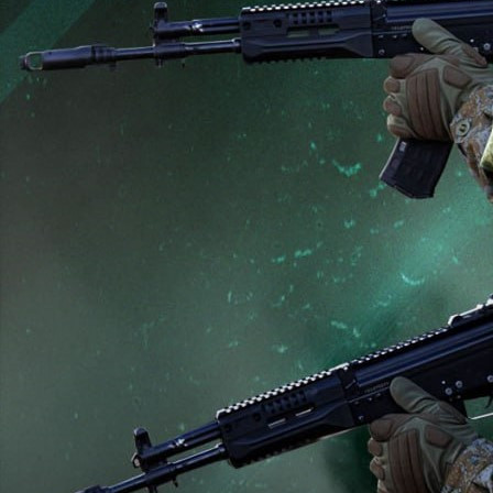
Происшествия
16.05.2026 16:36
910
Фото:
Минобороны России
Подразделения группировки войск «Север» улучшили
тактическое положение. Нанесено поражение
формированиям двух механизированных, аэромобильной
бригад и штурмового полка ВСУ в районе населённых пунктов
Великая Писаревка, Запселье, Новая Сечь, Поповка, Хотень и
Червоная Заря Сумской области.
В Харьковской области поражены живая сила и техника
механизированной бригады ВСУ и трёх бригад теробороны в
районе населённых пунктов Бударки, Волоховка, Гранов,
Митрофановка и Рясное.