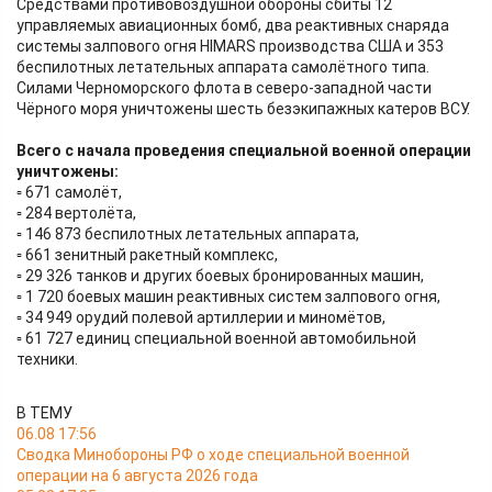
Средствами противовоздушной обороны сбиты 12
управляемых авиационных бомб, два реактивных снаряда
системы залпового огня HIMARS производства США и 353
беспилотных летательных аппарата самолётного типа.
Силами Черноморского флота в северо-западной части
Чёрного моря уничтожены шесть безэкипажных катеров ВСУ.
Всего с начала проведения специальной военной операции
уничтожены:
▫ 671 самолёт,
▫ 284 вертолёта,
▫ 146 873 беспилотных летательных аппарата,
▫ 661 зенитный ракетный комплекс,
▫ 29 326 танков и других боевых бронированных машин,
▫ 1 720 боевых машин реактивных систем залпового огня,
▫ 34 949 орудий полевой артиллерии и миномётов,
▫ 61 727 единиц специальной военной автомобильной
техники.
В ТЕМУ
06.08 17:56
Сводка Минобороны РФ о ходе специальной военной
операции на 6 августа 2026 года