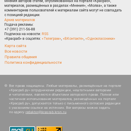
Мнения авторов статей, опубликованных на портале «Красраб»,
материалов, размещённых в разделах «Мнения», «Молва», а также
комментариев пользователей к материалам сайта могут не совпадать
с позицией редакции.
Архив материалов
Подача рекламы:
+7 (391) 211-56-88
Подписка на новости:
RSS
«Красраб» в соцсетях:
«Телеграм»
,
«ВКонтакте»
,
«Одноклассники»
Карта сайта
Все новости
Правила общения
Политика конфиденциальности
Все права защищены. Любые материалы, размещённые на портале
«Красраб.ру» сотрудниками редакции, нештатными авторами
и читателями, являются объектами авторского права. Полное или
частичное использование материалов, размещённых на портале
«Красраб.ру», допускается только с письменного согласия редакции
с указанием ссылки на источник. Все вопросы можно задать
по адресу
redaktor@krasrab.krsn.ru
.