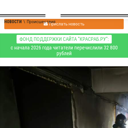
НОВОСТИ
\
Происшествия
Прислать новость
ФОНД ПОДДЕРЖКИ САЙТА "КРАСРАБ.РУ":
с начала 2026 года читатели перечислили 32 800
рублей
Замыкание проводки и
поджог - причины
пожаров за минувшие
сутки в Хакасии