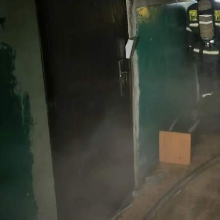
Происшествия
20.05.2026 08:40
362
Днём в абаканском общежитии пожар произошёл на
четвёртом этаже. До прибытия сотрудников МЧС жильцы
справились с огнём самостоятельно. Повреждены вещи на
лестничной площадке. К пожару привело замыкание
проводки.
Вечером в посёлке Майском Усть-Абаканского района
загорелся грузовой автомобиль. На момент прибытия
огнеборцев горели кабина, моторный отсек, передние колёса
и брёвна в кузове. Общая площадь пожара составила восемь
квадратных метров. С открытым огнём караул справился за
15 минут. Причиной пожара стал поджог, виновных
устанавливают правоохранительные органы.