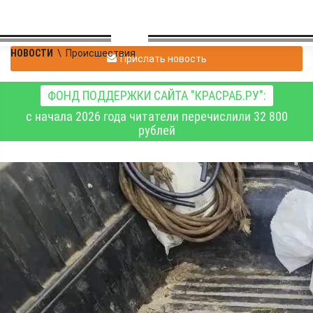
НОВОСТИ
\
Происшествия
Прислать новость
ФОНД ПОДДЕРЖКИ САЙТА "КРАСРАБ.РУ":
с начала 2026 года читатели перечислили 32 800
рублей
Тувинцы лишились
УАЗа, карабинов и
дорогого прицела за
охоту в красноярском
заказнике