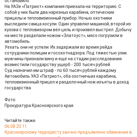
остановило.
На УАЗе «Патриот» компания приехала на территорию. С
собой у них были два нарезных карабина, оптические
прицелы и тепловизионный прибор. Ночью охотники
выследили самца косули. Один управлял машиной, второй из
кузова с тепловизором вёл цель и произвёл выстрел. Добычу
на месте разделали ножом «Златоуст», мясо погрузили в
автомобиль.
Уехать они не успели. Их задержали во время рейда
сотрудники полиции и госохотнадзора. Под тяжестью улик
мужчины признали вину и ещё на стадии расследования
возместили государству ущерб - 200 тысяч рублей.
Суд назначил им штраф - по 60 тысяч рублей каждому.
Автомобиль УАЗ «Патриот», оба охотничьих карабина,
тепловизионный прицел и разделочный нож изъяты в доход
государства.
Фото:
Прокуратура Красноярского края
Читайте также
06.08 20:11
Красноярскому террористу заочно предъявлено обвинение в