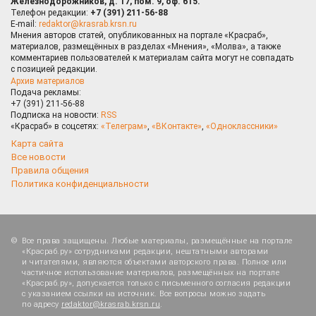
Железнодорожников, д. 17, пом. 9, оф. 615.
Телефон редакции:
+7 (391) 211-56-88
E-mail:
redaktor@krasrab.krsn.ru
Мнения авторов статей, опубликованных на портале «Красраб»,
материалов, размещённых в разделах «Мнения», «Молва», а также
комментариев пользователей к материалам сайта могут не совпадать
с позицией редакции.
Архив материалов
Подача рекламы:
+7 (391) 211-56-88
Подписка на новости:
RSS
«Красраб» в соцсетях:
«Телеграм»
,
«ВКонтакте»
,
«Одноклассники»
Карта сайта
Все новости
Правила общения
Политика конфиденциальности
Все права защищены. Любые материалы, размещённые на портале
«Красраб.ру» сотрудниками редакции, нештатными авторами
и читателями, являются объектами авторского права. Полное или
частичное использование материалов, размещённых на портале
«Красраб.ру», допускается только с письменного согласия редакции
с указанием ссылки на источник. Все вопросы можно задать
по адресу
redaktor@krasrab.krsn.ru
.