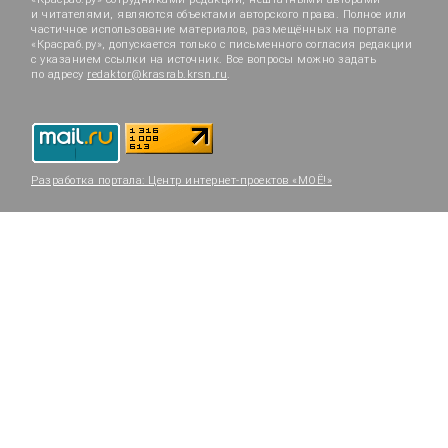
и читателями, являются объектами авторского права. Полное или
частичное использование материалов, размещённых на портале
«Красраб.ру», допускается только с письменного согласия редакции
с указанием ссылки на источник. Все вопросы можно задать
по адресу
redaktor@krasrab.krsn.ru
.
Разработка портала:
Центр интернет-проектов «МОЁ!»