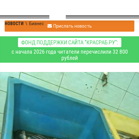
НОВОСТИ
\
Бизнес
Прислать новость
ФОНД ПОДДЕРЖКИ САЙТА "КРАСРАБ.РУ":
с начала 2026 года читатели перечислили 32 800
рублей
В Красноярске
оштрафованы
предприятие по
изготовлению рыбной
продукции и его
главный технолог