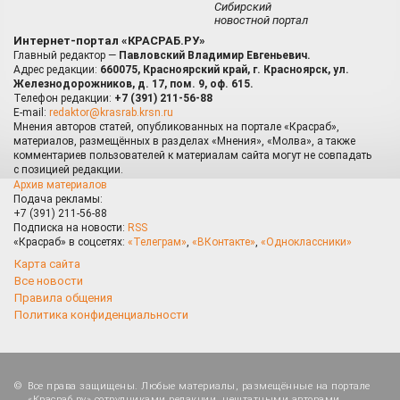
Сибирский
новостной портал
Интернет-портал «КРАСРАБ.РУ»
Главный редактор —
Павловский Владимир Евгеньевич.
Адрес редакции:
660075, Красноярский край, г. Красноярск, ул.
Железнодорожников, д. 17, пом. 9, оф. 615.
Телефон редакции:
+7 (391) 211-56-88
E-mail:
redaktor@krasrab.krsn.ru
Мнения авторов статей, опубликованных на портале «Красраб»,
материалов, размещённых в разделах «Мнения», «Молва», а также
комментариев пользователей к материалам сайта могут не совпадать
с позицией редакции.
Архив материалов
Подача рекламы:
+7 (391) 211-56-88
Подписка на новости:
RSS
«Красраб» в соцсетях:
«Телеграм»
,
«ВКонтакте»
,
«Одноклассники»
Карта сайта
Все новости
Правила общения
Политика конфиденциальности
Все права защищены. Любые материалы, размещённые на портале
«Красраб.ру» сотрудниками редакции, нештатными авторами