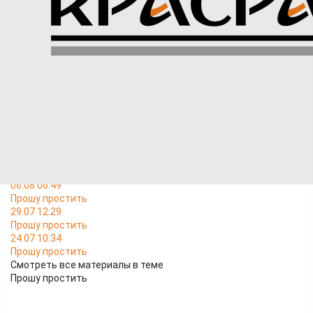
Я, Шиканов Виталий Владимирович, совершил преступление
по ст.228.1 УК РФ, будучи военнослужащим. Мне очень жаль,
я сильно раскаиваюсь перед обществом за это. Я должен
защищать наше государство, а не совершать преступления.
Я прошу прощения перед всеми вами за свои действия!
В ТЕМУ
06.08 06:49
Прошу простить
29.07 12:29
Прошу простить
24.07 10:34
Прошу простить
Смотреть все материалы в теме
Прошу простить