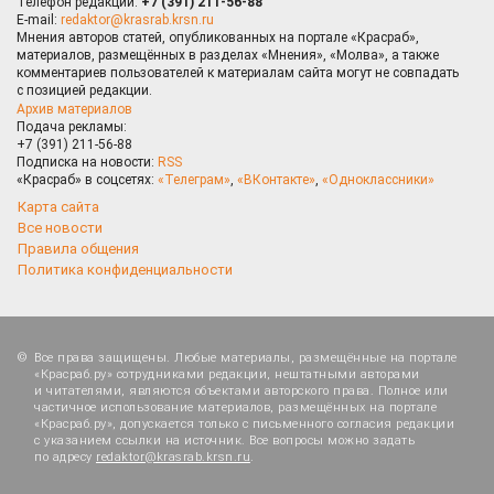
Телефон редакции:
+7 (391) 211-56-88
E-mail:
redaktor@krasrab.krsn.ru
Мнения авторов статей, опубликованных на портале «Красраб»,
материалов, размещённых в разделах «Мнения», «Молва», а также
комментариев пользователей к материалам сайта могут не совпадать
с позицией редакции.
Архив материалов
Подача рекламы:
+7 (391) 211-56-88
Подписка на новости:
RSS
«Красраб» в соцсетях:
«Телеграм»
,
«ВКонтакте»
,
«Одноклассники»
Карта сайта
Все новости
Правила общения
Политика конфиденциальности
Все права защищены. Любые материалы, размещённые на портале
«Красраб.ру» сотрудниками редакции, нештатными авторами
и читателями, являются объектами авторского права. Полное или
частичное использование материалов, размещённых на портале
«Красраб.ру», допускается только с письменного согласия редакции
с указанием ссылки на источник. Все вопросы можно задать
по адресу
redaktor@krasrab.krsn.ru
.