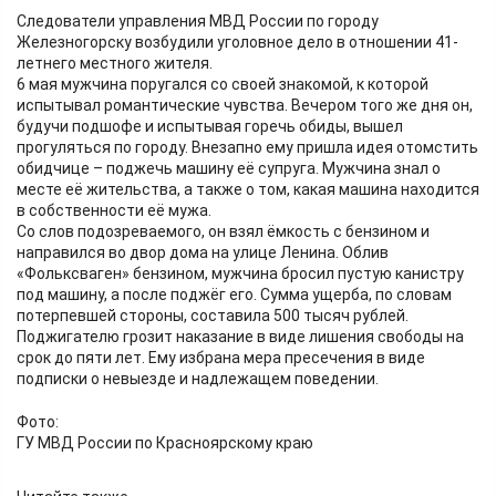
Следователи управления МВД России по городу
Железногорску возбудили уголовное дело в отношении 41-
летнего местного жителя.
6 мая мужчина поругался со своей знакомой, к которой
испытывал романтические чувства. Вечером того же дня он,
будучи подшофе и испытывая горечь обиды, вышел
прогуляться по городу. Внезапно ему пришла идея отомстить
обидчице – поджечь машину её супруга. Мужчина знал о
месте её жительства, а также о том, какая машина находится
в собственности её мужа.
Со слов подозреваемого, он взял ёмкость с бензином и
направился во двор дома на улице Ленина. Облив
«Фольксваген» бензином, мужчина бросил пустую канистру
под машину, а после поджёг его. Сумма ущерба, по словам
потерпевшей стороны, составила 500 тысяч рублей.
Поджигателю грозит наказание в виде лишения свободы на
срок до пяти лет. Ему избрана мера пресечения в виде
подписки о невыезде и надлежащем поведении.
Фото:
ГУ МВД России по Красноярскому краю