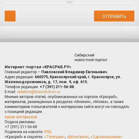
Сибирский
новостной портал
Интернет-портал «КРАСРАБ.РУ»
Главный редактор —
Павловский Владимир Евгеньевич.
Адрес редакции:
660075, Красноярский край, г. Красноярск, ул.
Железнодорожников, д. 17, пом. 9, оф. 615.
Телефон редакции:
+7 (391) 211-56-88
E-mail:
redaktor@krasrab.krsn.ru
Мнения авторов статей, опубликованных на портале «Красраб»,
материалов, размещённых в разделах «Мнения», «Молва», а также
комментариев пользователей к материалам сайта могут не совпадать
с позицией редакции.
Архив материалов
Подача рекламы:
+7 (391) 211-56-88
Подписка на новости:
RSS
«Красраб» в соцсетях:
«Телеграм»
,
«ВКонтакте»
,
«Одноклассники»