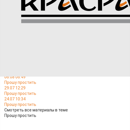
Отбывая заслуженное наказание, пытаюсь искупить свою
вину за совершённое мной преступление. Раскаиваясь в
содеянном, прошу прощение у тех, кому причинил страдания
и у общества. Клеменков А. А.
В ТЕМУ
06.08 06:49
Прошу простить
29.07 12:29
Прошу простить
24.07 10:34
Прошу простить
Смотреть все материалы в теме
Прошу простить