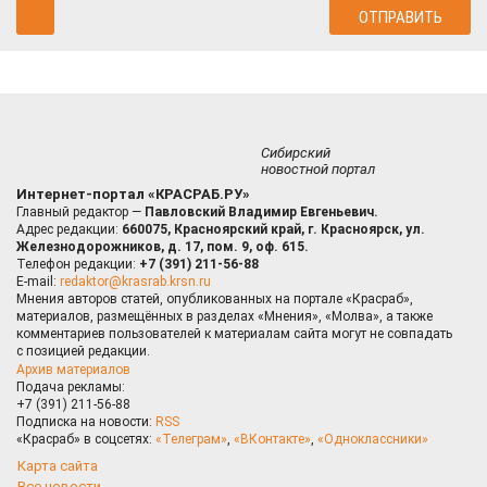
Сибирский
новостной портал
Интернет-портал «КРАСРАБ.РУ»
Главный редактор —
Павловский Владимир Евгеньевич.
Адрес редакции:
660075, Красноярский край, г. Красноярск, ул.
Железнодорожников, д. 17, пом. 9, оф. 615.
Телефон редакции:
+7 (391) 211-56-88
E-mail:
redaktor@krasrab.krsn.ru
Мнения авторов статей, опубликованных на портале «Красраб»,
материалов, размещённых в разделах «Мнения», «Молва», а также
комментариев пользователей к материалам сайта могут не совпадать
с позицией редакции.
Архив материалов
Подача рекламы:
+7 (391) 211-56-88
Подписка на новости:
RSS
«Красраб» в соцсетях:
«Телеграм»
,
«ВКонтакте»
,
«Одноклассники»
Карта сайта
Все новости